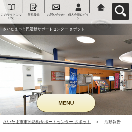
このサイトにつ
新規登録
お問い合わせ
個人会員ログイ
さいたま市市民
いて
ン
活動サポートセ
ンター さポット
へ戻る
さいたま市市民活動サポートセンター さポット
MENU
さいたま市市民活動サポートセンター さポット
＞
活動報告