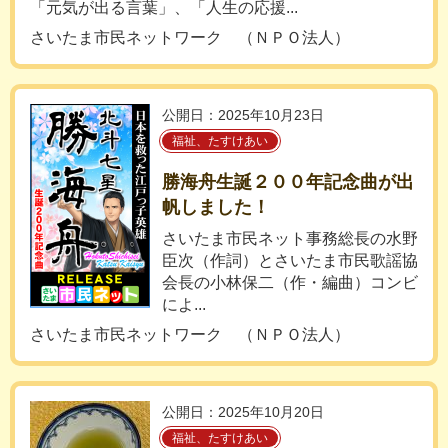
「元気が出る言葉」、「人生の応援...
さいたま市民ネットワーク （ＮＰＯ法人）
公開日：2025年10月23日
福祉、たすけあい
勝海舟生誕２００年記念曲が出
帆しました！
さいたま市民ネット事務総長の水野
臣次（作詞）とさいたま市民歌謡協
会長の小林保二（作・編曲）コンビ
によ...
さいたま市民ネットワーク （ＮＰＯ法人）
公開日：2025年10月20日
福祉、たすけあい