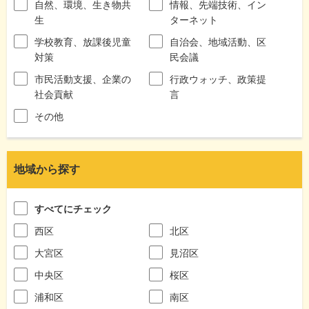
自然、環境、生き物共
情報、先端技術、イン
生
ターネット
学校教育、放課後児童
自治会、地域活動、区
対策
民会議
市民活動支援、企業の
行政ウォッチ、政策提
社会貢献
言
その他
地域から探す
すべてにチェック
西区
北区
大宮区
見沼区
中央区
桜区
浦和区
南区