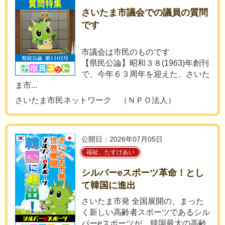
さいたま市議会での議員の質問
です
市議会は市民のものです
【県民公論】昭和３８(1963)年創刊
で、今年６３周年を迎えた、さいた
ま市...
さいたま市民ネットワーク （ＮＰＯ法人）
公開日：2026年07月05日
福祉、たすけあい
シルバーeスポーツ革命！とし
て韓国に進出
さいたま市発 全国展開の、まった
く新しい高齢者スポーツであるシル
バーeスポーツが、韓国最大の高齢