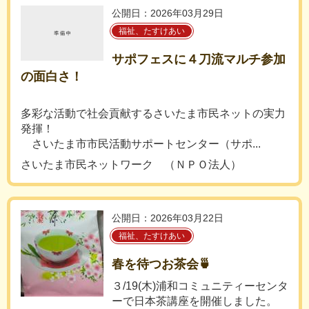
公開日：2026年03月29日
福祉、たすけあい
サポフェスに４刀流マルチ参加
の面白さ！
多彩な活動で社会貢献するさいたま市民ネットの実力
発揮！
さいたま市市民活動サポートセンター（サポ...
さいたま市民ネットワーク （ＮＰＯ法人）
公開日：2026年03月22日
福祉、たすけあい
春を待つお茶会🍵
３/19(木)浦和コミュニティーセンタ
ーで日本茶講座を開催しました。