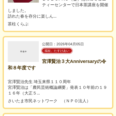
ティーセンターで日本茶講座を開催
しました。
訪れた春を存分に楽しん...
茶柱くらぶ
公開日：2026年04月05日
福祉、たすけあい
宮澤賢治３大Anniversaryの令
和８年度です
宮澤賢治先生 埼玉来県１１０周年
宮澤賢治は「農民芸術概論綱要」発表１０年前の１９
１６年（大正５...
さいたま市民ネットワーク （ＮＰＯ法人）