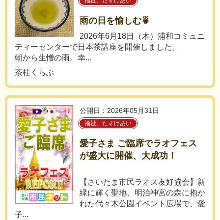
福祉、たすけあい
雨の日を愉しむ🍵
2026年6月18日（木）浦和コミュニ
ティーセンターで日本茶講座を開催しました。
朝から生憎の雨。幸...
茶柱くらぶ
公開日：2026年05月31日
福祉、たすけあい
愛子さま ご臨席でラオフェス
が盛大に開催、大成功！
【さいたま市民ラオス友好協会】新
緑に輝く聖地、明治神宮の森に抱か
れた代々木公園イベント広場で、愛
子...