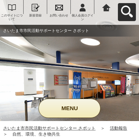
このサイトにつ
新規登録
お問い合わせ
個人会員ログイ
さいたま市市民
いて
ン
活動サポートセ
ンター さポット
へ戻る
さいたま市市民活動サポートセンター さポット
MENU
さいたま市市民活動サポートセンター さポット
＞
活動報告
＞
自然、環境、生き物共生