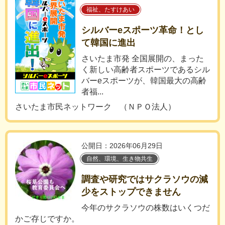
福祉、たすけあい
シルバーeスポーツ革命！とし
て韓国に進出
さいたま市発 全国展開の、まった
く新しい高齢者スポーツであるシル
バーeスポーツが、韓国最大の高齢
者福...
さいたま市民ネットワーク （ＮＰＯ法人）
公開日：2026年06月29日
自然、環境、生き物共生
調査や研究ではサクラソウの減
少をストップできません
今年のサクラソウの株数はいくつだ
かご存じですか。