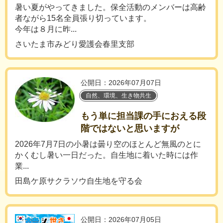
暑い夏がやってきました。保全活動のメンバーは高齢
者ながら15名全員張り切っています。
今年は８月に昨...
さいたま市みどり愛護会春里支部
公開日：2026年07月07日
自然、環境、生き物共生
もう単に担当課の手におえる段
階ではないと思いますが
2026年7月7日の小暑は曇り空のほとんど無風のとに
かくむし暑い一日だった。自生地に着いた時には作
業...
田島ケ原サクラソウ自生地を守る会
公開日：2026年07月05日