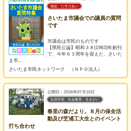
福祉、たすけあい
さいたま市議会での議員の質問
です
市議会は市民のものです
【県民公論】昭和３８(1963)年創刊
で、今年６３周年を迎えた、さいた
ま市...
さいたま市民ネットワーク （ＮＰＯ法人）
公開日：2026年07月10日
生涯学習、社会教育、生きがい
春里の森だより。８月の保全活
動及び芝浦工大生とのイベント
打ち合わせ