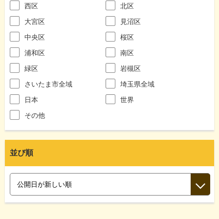
西区
北区
大宮区
見沼区
中央区
桜区
浦和区
南区
緑区
岩槻区
さいたま市全域
埼玉県全域
日本
世界
その他
並び順