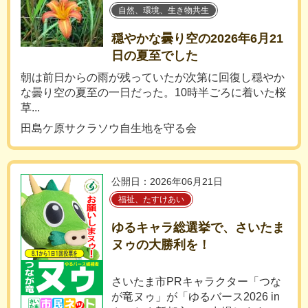
自然、環境、生き物共生
穏やかな曇り空の2026年6月21
日の夏至でした
朝は前日からの雨が残っていたが次第に回復し穏やか
な曇り空の夏至の一日だった。10時半ごろに着いた桜
草...
田島ケ原サクラソウ自生地を守る会
公開日：2026年06月21日
福祉、たすけあい
ゆるキャラ総選挙で、さいたま
ヌゥの大勝利を！
さいたま市PRキャラクター「つな
が竜ヌゥ」が「ゆるバース2026 in