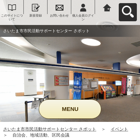
このサイトにつ
新規登録
お問い合わせ
個人会員ログイ
さいたま市市民
いて
ン
活動サポートセ
ンター さポット
へ戻る
さいたま市市民活動サポートセンター さポット
MENU
さいたま市市民活動サポートセンター さポット
＞
イベント
＞
自治会、地域活動、区民会議