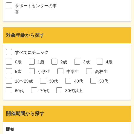
サポートセンターの事
業
対象年齢から探す
すべてにチェック
0歳
1歳
2歳
3歳
4歳
5歳
小学生
中学生
高校生
18〜29歳
30代
40代
50代
60代
70代
80代以上
開催期間から探す
開始