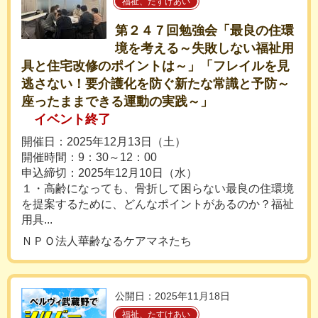
福祉、たすけあい
第２４７回勉強会「最良の住環
境を考える～失敗しない福祉用
具と住宅改修のポイントは～」「フレイルを見
逃さない！要介護化を防ぐ新たな常識と予防～
座ったままできる運動の実践～」
イベント終了
開催日：2025年12月13日（土）
開催時間：9：30～12：00
申込締切：2025年12月10日（水）
１・高齢になっても、骨折して困らない最良の住環境
を提案するために、どんなポイントがあるのか？福祉
用具...
ＮＰＯ法人華齢なるケアマネたち
公開日：2025年11月18日
福祉、たすけあい