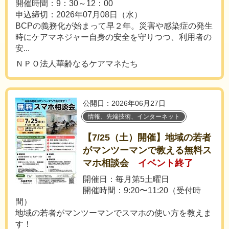
開催時間：9：30～12：00
申込締切：2026年07月08日（水）
BCPの義務化が始まって早２年。災害や感染症の発生
時にケアマネジャー自身の安全を守りつつ、利用者の
安...
ＮＰＯ法人華齢なるケアマネたち
公開日：2026年06月27日
情報、先端技術、インターネット
【7/25（土）開催】地域の若者
がマンツーマンで教える無料ス
マホ相談会
イベント終了
開催日：毎月第5土曜日
開催時間：9:20〜11:20（受付時
間）
地域の若者がマンツーマンでスマホの使い方を教えま
す！