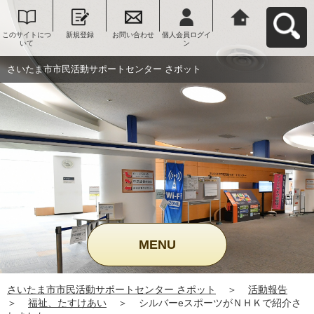
このサイトにつ
新規登録
お問い合わせ
個人会員ログイ
さいたま市市民
いて
ン
活動サポートセ
ンター さポット
へ戻る
さいたま市市民活動サポートセンター さポット
MENU
さいたま市市民活動サポートセンター さポット
＞
活動報告
＞
福祉、たすけあい
＞
シルバーeスポーツがＮＨＫで紹介さ