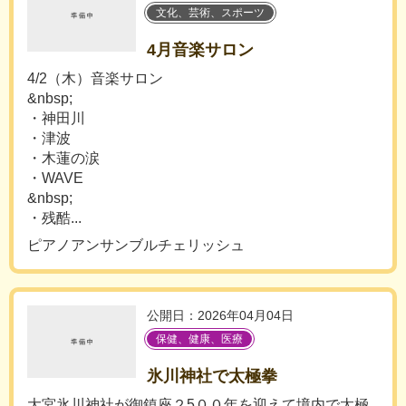
文化、芸術、スポーツ
4月音楽サロン
4/2（木）音楽サロン
&nbsp;
・神田川
・津波
・木蓮の涙
・WAVE
&nbsp;
・残酷...
ピアノアンサンブルチェリッシュ
公開日：2026年04月04日
保健、健康、医療
氷川神社で太極拳
大宮氷川神社が御鎮座２5００年を迎えて境内で太極