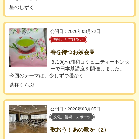
星のしずく
公開日：2026年03月22日
福祉、たすけあい
春を待つお茶会🍵
３/19(木)浦和コミュニティーセンタ
ーで日本茶講座を開催しました。
今回のテーマは、少しずつ暖かく...
茶柱くらぶ
公開日：2026年03月05日
文化、芸術、スポーツ
歌おう！あの歌を（2）