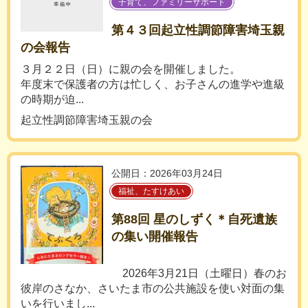
子育て、ファミリーサポート
第４３回起立性調節障害埼玉親
の会報告
３月２２日（日）に親の会を開催しました。
年度末で保護者の方は忙しく、お子さんの進学や進級
の時期が迫...
起立性調節障害埼玉親の会
公開日：2026年03月24日
福祉、たすけあい
第88回 星のしずく＊自死遺族
の集い開催報告
2026年3月21日（土曜日）春のお
彼岸のさなか、さいたま市の公共施設を使い対面の集
いを行いまし...