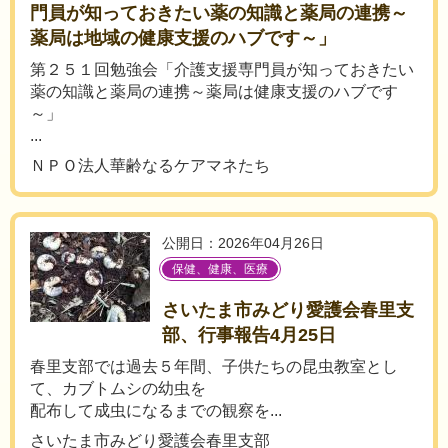
門員が知っておきたい薬の知識と薬局の連携～
薬局は地域の健康支援のハブです～」
第２５１回勉強会「介護支援専門員が知っておきたい
薬の知識と薬局の連携～薬局は健康支援のハブです
～」
...
ＮＰＯ法人華齢なるケアマネたち
公開日：2026年04月26日
保健、健康、医療
さいたま市みどり愛護会春里支
部、行事報告4月25日
春里支部では過去５年間、子供たちの昆虫教室とし
て、カブトムシの幼虫を
配布して成虫になるまでの観察を...
さいたま市みどり愛護会春里支部