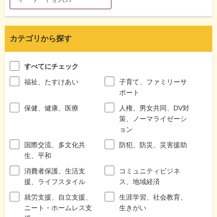
カテゴリから探す
すべてにチェック
福祉、たすけあい
子育て、ファミリーサ
ポート
保健、健康、医療
人権、男女共同、DV対
策、ノーマライゼーシ
ョン
国際交流、多文化共
防犯、防災、災害援助
生、平和
消費者保護、生活支
コミュニティビジネ
援、ライフスタイル
ス、地域経済
就労支援、自立支援、
生涯学習、社会教育、
ニート・ホームレス支
生きがい