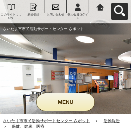
このサイトにつ
新規登録
お問い合わせ
個人会員ログイ
さいたま市市民
いて
ン
活動サポートセ
ンター さポット
へ戻る
さいたま市市民活動サポートセンター さポット
MENU
さいたま市市民活動サポートセンター さポット
＞
活動報告
＞
保健、健康、医療