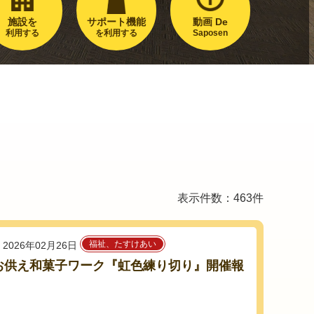
施設を
サポート機能
動画 De
利用する
を利用する
Saposen
表示件数：463件
福祉、たすけあい
2026年02月26日
2 お供え和菓子ワーク『虹色練り切り』開催報