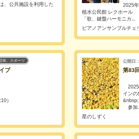
）は、公共施設を利用した
2025
植水公民館 レクホール
「歌、鍵盤ハーモニカ...
ピアノアンサンブルチェ
芸術、スポーツ
公開日：
イブ
第83
202
インの
:10）
&nbsp;
参加..
星のしずく