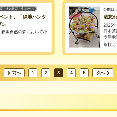
習、社会教育、生きがい
公開日：
ベント、「緑地ハンタ
歳忘れ
た。
202
日本茶
、春里自然の森において小
今年最後
茶柱く
前へ
1
2
3
4
5
次へ