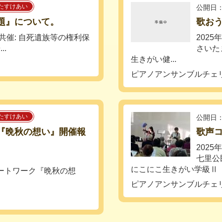
たすけあい
公開日：
問題』について。
歌お
共催: 自死遺族等の権利保
2025
.
さいた
生きがい健...
ピアノアンサンブルチェ
たすけあい
公開日：
ーク『晩秋の想い』開催報
歌声
202
七里公
にこにこ生きがい学級Ⅱ 公
アートワーク『晩秋の想
ピアノアンサンブルチェ