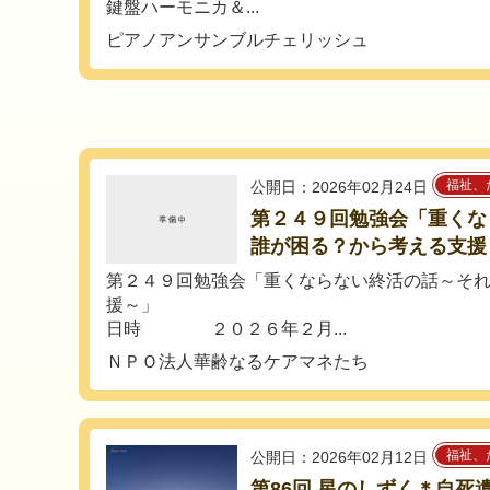
鍵盤ハーモニカ＆...
ピアノアンサンブルチェリッシュ
福祉、
公開日：2026年02月24日
第２４９回勉強会「重くな
誰が困る？から考える支援
第２４９回勉強会「重くならない終活の話～そ
援～」
日時 ２０２６年２月...
ＮＰＯ法人華齢なるケアマネたち
福祉、
公開日：2026年02月12日
第86回 星のしずく＊自死