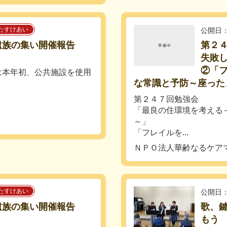
たすけあい
公開日：
遺族の集い開催報告
第２
失敗
②「
）は本年初、公共施設を使用
な常識と予防～座った
第２４７回勉強会
「最良の住環境を考える
～」
「フレイルを...
ＮＰＯ法人華齢なるケア
たすけあい
公開日：
遺族の集い開催報告
歌、
もう