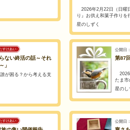
2026年2月22日（日
り』お供え和菓子作りを行い
星のしずく
たすけあい
公開日：
らない終活の話～それ
第87
～」
202
れ誰が困る？から考える支
たま市
星のし
たすけあい
公開日：
遺族の集い開催報告
寒さを