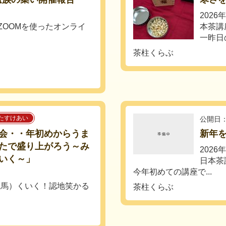
202
ZOOMを使ったオンライ
本茶講
一昨日
茶柱くらぶ
たすけあい
公開日：
会・・年初めからうま
新年を
たで盛り上がろう～み
202
いく～」
日本茶
今年初めての講座で...
（馬）くいく！認地笑かる
茶柱くらぶ