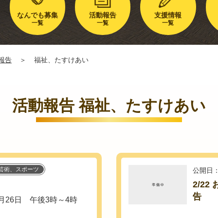
なんでも募集
活動報告
支援情報
一覧
一覧
一覧
報告
＞
福祉、たすけあい
活動報告 福祉、たすけあい
芸術、スポーツ
公開日：
2/2
告
月26日 午後3時～4時