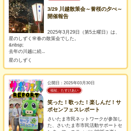
3/29 川越散策会～誉桜の夕べ～
開催報告
2025年3月29日（第5土曜日）は、
星のしずく🌸春の散策会でした。
&nbsp;
去年の川越に続...
星のしずく
公開日：2025年03月30日
福祉、たすけあい
笑った！歌った！楽しんだ！サ
ポセンフェスレポート
さいたま市民ネットワークが参加し
た、さいたま市市民活動サポートセ