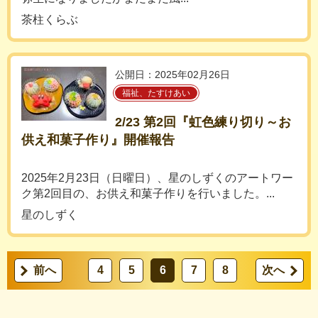
茶柱くらぶ
公開日：2025年02月26日
福祉、たすけあい
2/23 第2回『虹色練り切り～お
供え和菓子作り』開催報告
2025年2月23日（日曜日）、星のしずくのアートワー
ク第2回目の、お供え和菓子作りを行いました。...
星のしずく
前へ
4
5
6
7
8
次へ