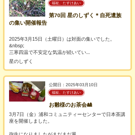
福祉、たすけあい
第70回 星のしずく＊自死遺族
の集い開催報告
2025年3月15日（土曜日）は対面の集いでした。
&nbsp;
三寒四温で不安定な気温が続いてい...
星のしずく
公開日：2025年03月10日
福祉、たすけあい
お雛様のお茶会🎎
3月7日（金）浦和コミュニティーセンターで日本茶講
座を開催しました。
弥生になりましたがまだまだ風...