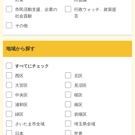
市民活動支援、企業の
行政ウォッチ、政策提
社会貢献
言
その他
地域から探す
すべてにチェック
西区
北区
大宮区
見沼区
中央区
桜区
浦和区
南区
緑区
岩槻区
さいたま市全域
埼玉県全域
日本
世界