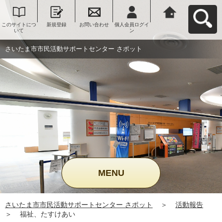
このサイトにつ
新規登録
お問い合わせ
個人会員ログイ
さいたま市市民
いて
ン
活動サポートセ
ンター さポット
へ戻る
さいたま市市民活動サポートセンター さポット
MENU
さいたま市市民活動サポートセンター さポット
＞
活動報告
＞
福祉、たすけあい