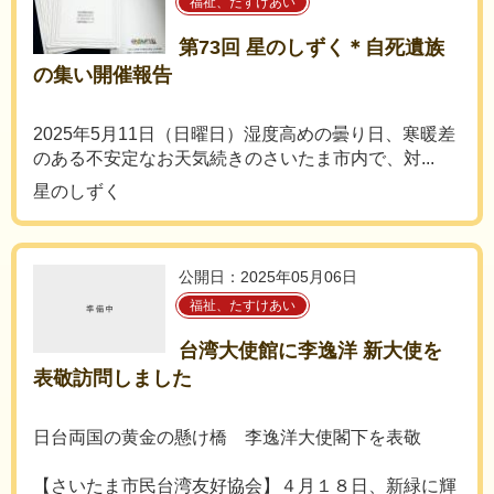
福祉、たすけあい
第73回 星のしずく＊自死遺族
の集い開催報告
2025年5月11日（日曜日）湿度高めの曇り日、寒暖差
のある不安定なお天気続きのさいたま市内で、対...
星のしずく
公開日：2025年05月06日
福祉、たすけあい
台湾大使館に李逸洋 新大使を
表敬訪問しました
日台両国の黄金の懸け橋 李逸洋大使閣下を表敬
【さいたま市民台湾友好協会】４月１８日、新緑に輝