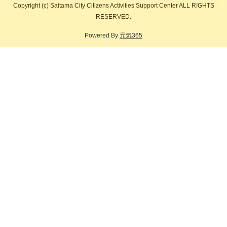
Copyright
(c)
Saitama City Citizens Activities Support Center ALL RIGHTS
RESERVED.
Powered By
元気365