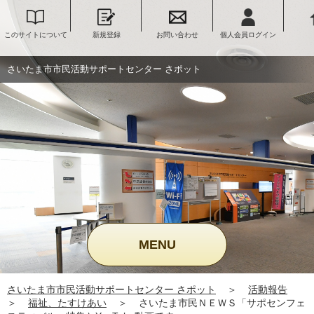
このサイトについて
新規登録
お問い合わせ
個人会員ログイン
さいたま
ポートセ
ッ
さいたま市市民活動サポートセンター さポット
MENU
さいたま市市民活動サポートセンター さポット
＞
活動報告
＞
福祉、たすけあい
＞
さいたま市民ＮＥＷＳ「サポセンフェ