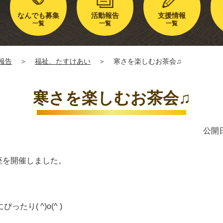
なんでも募集
活動報告
支援情報
一覧
一覧
一覧
報告
＞
福祉、たすけあい
＞
寒さを楽しむお茶会♫
寒さを楽しむお茶会♫
公開日
座を開催しました。
り( ^)o(^ )