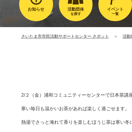
お知らせ
活動団体
イベント
を探す
一覧
さいたま市市民活動サポートセンター さポット
＞
活動
2/２（金）浦和コミュニティーセンターで日本茶講
寒い毎日も温かいお茶があれば楽しく過ごせます。
熱湯でさっと淹れて香りを楽しむほうじ茶は寒い冬にぴった