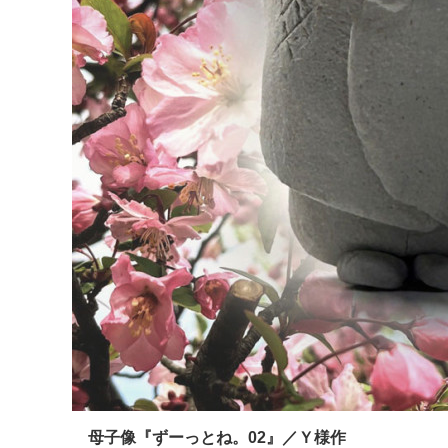
母子像『ずーっとね。02』／Ｙ様作