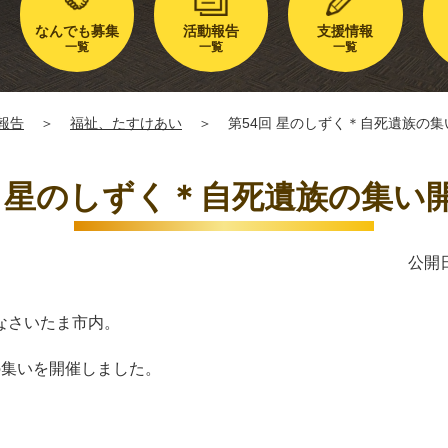
なんでも募集
活動報告
支援情報
一覧
一覧
一覧
報告
＞
福祉、たすけあい
＞
第54回 星のしずく＊自死遺族の
回 星のしずく＊自死遺族の集い
公開日
なさいたま市内。
面の集いを開催しました。