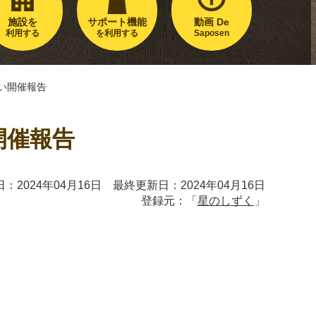
施設を
サポート機能
動画 De
利用する
を利用する
Saposen
集い開催報告
開催報告
：2024年04月16日 最終更新日：2024年04月16日
登録元：「
星のしずく
」