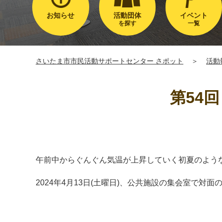
お知らせ
活動団体
イベント
を探す
一覧
さいたま市市民活動サポートセンター さポット
＞
活動
第54
午前中からぐんぐん気温が上昇していく初夏のよう
2024年4月13日(土曜日)、公共施設の集会室で対