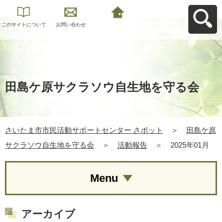
このサイトについて
お問い合わせ
さいたま市市民活動
サポートセンター さ
ポットへ戻る
田島ケ原サクラソウ自生地を守る会
さいたま市市民活動サポートセンター さポット
＞
田島ケ原
サクラソウ自生地を守る会
＞
活動報告
＞
2025年01月
Menu
アーカイブ