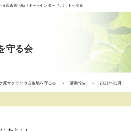
たま市市民活動サポートセンター さポットへ戻る
を守る会
ケ原サクラソウ自生地を守る会
＞
活動報告
＞
2021年02月
出したよ！！