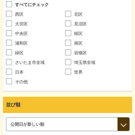
すべてにチェック
西区
北区
大宮区
見沼区
中央区
桜区
浦和区
南区
緑区
岩槻区
さいたま市全域
埼玉県全域
日本
世界
その他
並び順