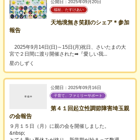
公開日：2025年09月20日
福祉、たすけあい
天地境無き笑顔のシェア＊参加
報告
2025年9月14日(日)～15日(月)祝日、さいたまの大
宮で２日間に渡り開催された➡『愛しい我...
星のしずく
公開日：2025年09月16日
子育て、ファミリーサポート
第４１回起立性調節障害埼玉親
の会報告
９月１５日（月）に親の会を開催しました。
&nbsp;
とても暑い夏休みが終り、新学期が始まって数週...