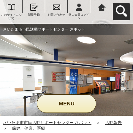
このサイトにつ
新規登録
お問い合わせ
個人会員ログイ
さいたま市市民
いて
ン
活動サポートセ
ンター さポット
へ戻る
さいたま市市民活動サポートセンター さポット
MENU
さいたま市市民活動サポートセンター さポット
＞
活動報告
＞
保健、健康、医療