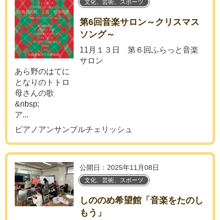
文化、芸術、スポーツ
第6回音楽サロン～クリスマス
ソング～
11月１３日 第６回ふらっと音楽
サロン
あら野のはてに
となりのトトロ
母さんの歌
&nbsp;
ア...
ピアノアンサンブルチェリッシュ
公開日：2025年11月08日
文化、芸術、スポーツ
しののめ希望館「音楽をたのし
もう」