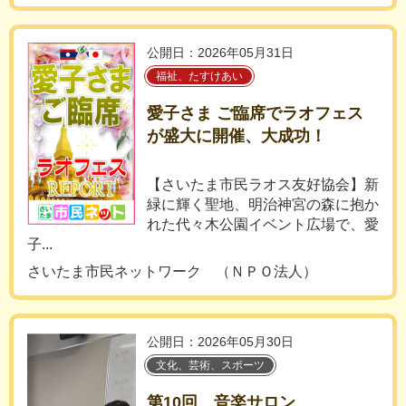
公開日：2026年05月31日
福祉、たすけあい
愛子さま ご臨席でラオフェス
が盛大に開催、大成功！
【さいたま市民ラオス友好協会】新
緑に輝く聖地、明治神宮の森に抱か
れた代々木公園イベント広場で、愛
子...
さいたま市民ネットワーク （ＮＰＯ法人）
公開日：2026年05月30日
文化、芸術、スポーツ
第10回 音楽サロン