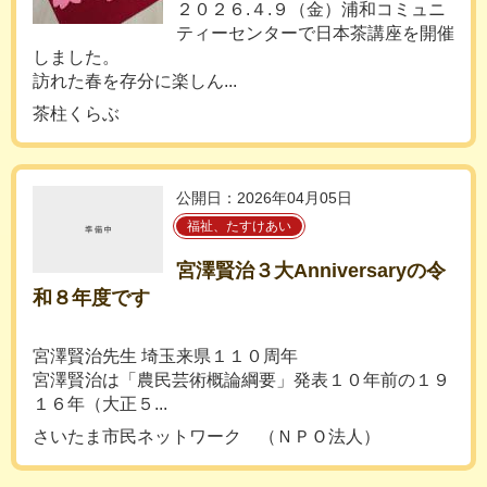
２０２６.４.９（金）浦和コミュニ
ティーセンターで日本茶講座を開催
しました。
訪れた春を存分に楽しん...
茶柱くらぶ
公開日：2026年04月05日
福祉、たすけあい
宮澤賢治３大Anniversaryの令
和８年度です
宮澤賢治先生 埼玉来県１１０周年
宮澤賢治は「農民芸術概論綱要」発表１０年前の１９
１６年（大正５...
さいたま市民ネットワーク （ＮＰＯ法人）