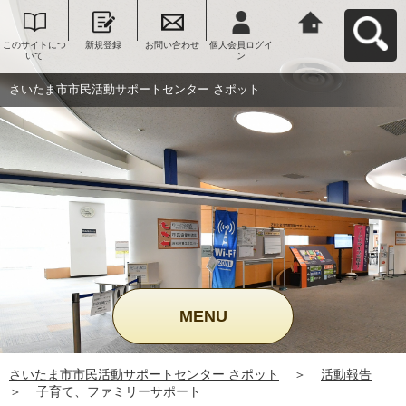
このサイトにつ
新規登録
お問い合わせ
個人会員ログイ
さいたま市市民
いて
ン
活動サポートセ
ンター さポット
へ戻る
さいたま市市民活動サポートセンター さポット
MENU
さいたま市市民活動サポートセンター さポット
＞
活動報告
＞
子育て、ファミリーサポート