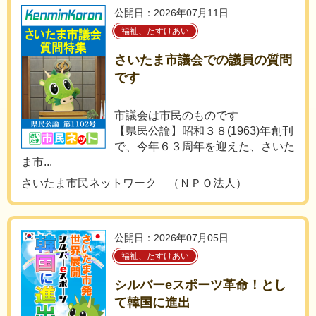
公開日：2026年07月11日
福祉、たすけあい
さいたま市議会での議員の質問
です
市議会は市民のものです
【県民公論】昭和３８(1963)年創刊
で、今年６３周年を迎えた、さいた
ま市...
さいたま市民ネットワーク （ＮＰＯ法人）
公開日：2026年07月05日
福祉、たすけあい
シルバーeスポーツ革命！とし
て韓国に進出