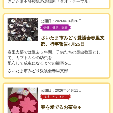
さいたま不登校親の居場所「タオ・テーブル」
公開日：2026年04月26日
保健、健康、医療
さいたま市みどり愛護会春里支
部、行事報告4月25日
春里支部では過去５年間、子供たちの昆虫教室とし
て、カブトムシの幼虫を
配布して成虫になるまでの観察を...
さいたま市みどり愛護会春里支部
公開日：2026年04月11日
福祉、たすけあい
春を愛でるお茶会🌷