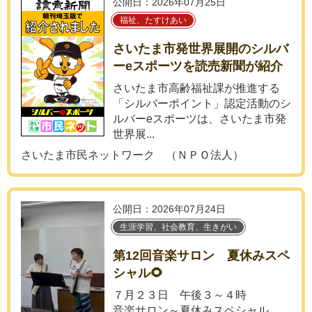
公開日：2026年07月25日
福祉、たすけあい
さいたま市発世界展開のシルバ
ーeスポーツを読売新聞が紹介
さいたま市高齢福祉課が推進する
「シルバーポイント」認定活動のシ
ルバーeスポーツは、さいたま市発
世界展...
さいたま市民ネットワーク （ＮＰＯ法人）
公開日：2026年07月24日
生涯学習、社会教育、生きがい
第12回音楽サロン 夏休みスペ
シャル🌻
７月２３日 午後３～４時
音楽サロン～夏休みスペシャル