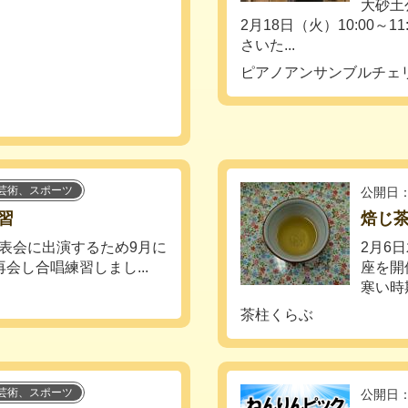
大砂土
2月18日（火）10:00～11:
さいた...
ピアノアンサンブルチェ
芸術、スポーツ
公開日：
習
焙じ
表会に出演するため9月に
2月6
会し合唱練習しまし...
座を開
寒い時
茶柱くらぶ
芸術、スポーツ
公開日：