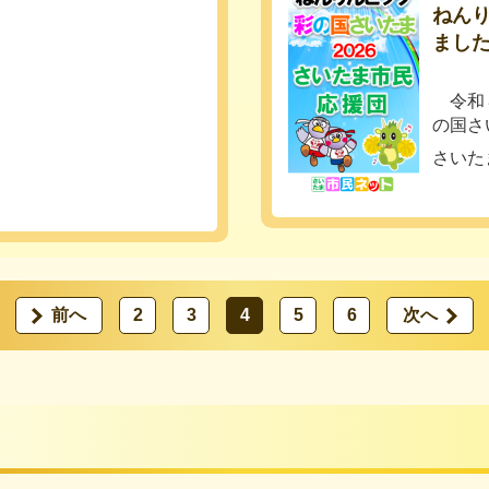
ねん
まし
令和８
の国さ
さいた
前へ
2
3
4
5
6
次へ