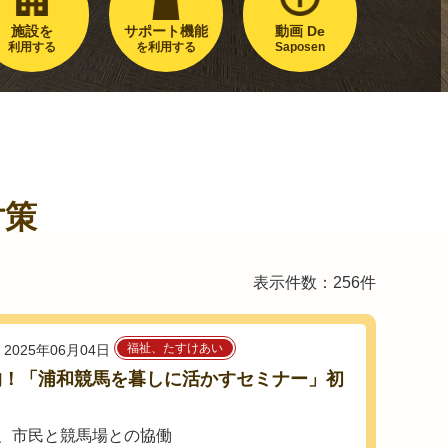
施設を
サポート機能
動画 De
利用する
を利用する
Saposen
対策
表示件数：256件
福祉、たすけあい
2025年06月04日
的！「浦和競馬を暮しに活かすセミナー」初
、市民と競馬場との協働