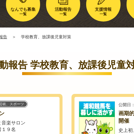
なんでも募集
活動報告
支援情報
一覧
一覧
一覧
報告
＞
学校教育、放課後児童対策
動報告 学校教育、放課後児童
芸術、スポーツ
公開日：
ン
画期
開催
と音楽サロン
者１９名
史上初