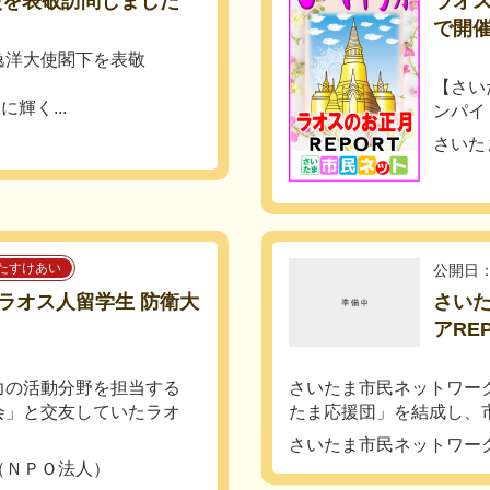
使を表敬訪問しました
ラオ
で開
逸洋大使閣下を表敬
【さい
輝く...
ンパイ
さいた
たすけあい
公開日：
ラオス人留学生 防衛大
さい
アRE
力の活動分野を担当する
さいたま市民ネットワー
会」と交友していたラオ
たま応援団」を結成し、市民
さいたま市民ネットワー
（ＮＰＯ法人）