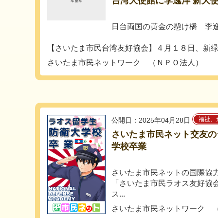
台湾大使館に李逸洋 新大
日台両国の黄金の懸け橋 李
【さいたま市民台湾友好協会】４月１８日、新緑に
さいたま市民ネットワーク （ＮＰＯ法人）
福祉、
公開日：2025年04月28日
さいたま市民ネット交友の
学校卒業
さいたま市民ネットの国際協
「さいたま市民ラオス友好協
ス...
さいたま市民ネットワーク 