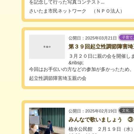
を記念して行った写真コンテスト...
さいたま市民ネットワーク （ＮＰＯ法人）
子育て
公開日：2025年03月21日
第３９回起立性調節障害埼
３月２０日に親の会を開催し
&nbsp;
今回はお手伝いの方などの参加が多かったため、会
起立性調節障害埼玉親の会
文化、
公開日：2025年02月19日
みんなで歌いましょう ③
植水公民館 ２月１９日（水