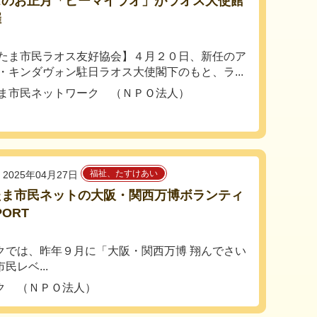
スのお正月「ピーマイラオ」がラオス大使館
催
たま市民ラオス友好協会】４月２０日、新任のア
・キンダヴォン駐日ラオス大使閣下のもと、ラ...
ま市民ネットワーク （ＮＰＯ法人）
福祉、たすけあい
2025年04月27日
たま市民ネットの大阪・関西万博ボランティ
PORT
クでは、昨年９月に「大阪・関西万博 翔んでさい
レベ...
ク （ＮＰＯ法人）