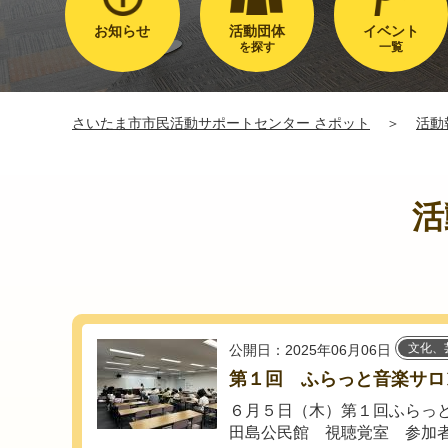
お知らせ
活動団体
イベント
を探す
一覧
さいたま市市民活動サポートセンター さポット
＞
活動
活
文化、
公開日：2025年06月06日
第１回 ふらっと音楽サロ
６月５日（木）第１回ふらっ
田島公民館 視聴覚室 参加