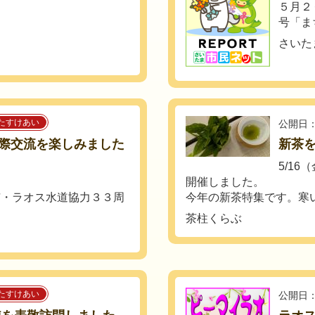
５月２
号「まち
さいた
たすけあい
公開日：
際交流を楽しみました
新茶を
5/1
開催しました。
市・ラオス水道協力３３周
今年の新茶特集です。寒い冬
茶柱くらぶ
たすけあい
公開日：