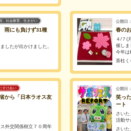
習、社会教育、生きがい
公開日：
 雨にも負けず31種
春のお
４/７
催しま
いましたが出かけました。
今年は
茶柱く
ド
たすけあい
公開日：
省から「日本ラオス友
笑っ
ート
さいた
活動サ
オス外交関係樹立７０周年
さいた