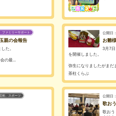
、ファミリーサポート
公開日：
玉親の会報告
お雛様
ました。
3月7
を開催しました。
の最...
弥生になりましたがまだまだ
茶柱くらぶ
芸術、スポーツ
公開日：
歌お
）
歌おう