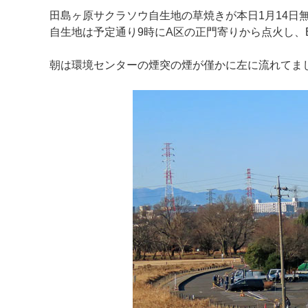
田島ヶ原サクラソウ自生地の草焼きが本日1月14日
自生地は予定通り9時にA区の正門寄りから点火し、
朝は環境センターの煙突の煙が僅かに左に流れてま
マイメディア検索