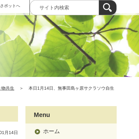
 さポットへ
き物共生
＞
本日1月14日、無事田島ヶ原サクラソウ自生
Menu
ホーム
01月14日