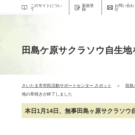
サイト内検索
このサイトについ
新規登
お問い合わ
て
録
せ
田島ケ原サクラソウ自生地
さいたま市市民活動サポートセンター さポット
＞
田島
地の草焼きが終了しました
本日1月14日、無事田島ヶ原サクラソウ