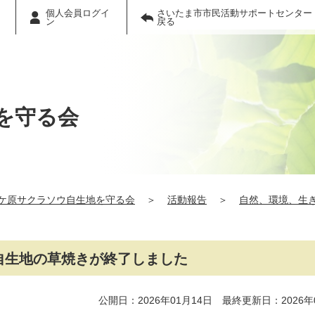
個人会員ログイ
さいたま市市民活動サポートセンター
ン
戻る
を守る会
ケ原サクラソウ自生地を守る会
＞
活動報告
＞
自然、環境、生
自生地の草焼きが終了しました
公開日：2026年01月14日 最終更新日：2026年