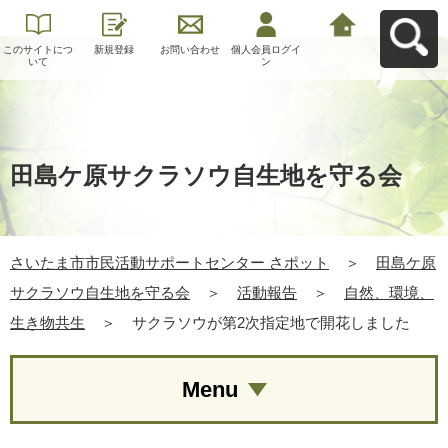
このサイトにつ
新規登録
お問い合わせ
個人会員ログイ
さいたま市市民
いて
ン
活動サポートセ
ンター さポット
へ戻る
田島ケ原サクラソウ自生地を守る会
さいたま市市民活動サポートセンター さポット
＞
田島ケ原
サクラソウ自生地を守る会
＞
活動報告
＞
自然、環境、
生き物共生
＞
サクラソウが第2次指定地で開花しました
Menu