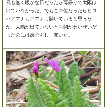
風
も
無
く
暖
か
な
日
だ
っ
た
が
薄
曇
り
で
太
陽
は
出
て
い
な
か
っ
た
。
で
も
こ
の
位
だ
っ
た
ら
ヒ
ロ
ハ
ア
マ
ナ
も
ア
マ
ナ
も
開
い
て
い
る
と
思
っ
た
が
、
太
陽
が
出
て
い
な
い
と
半
開
が
せ
い
ぜ
い
だ
っ
た
の
に
は
感
心
も
し
、
驚
い
た
。