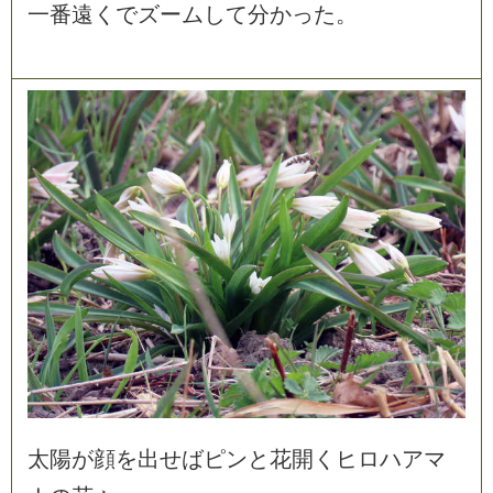
一
番
遠
く
で
ズ
ー
ム
し
て
分
か
っ
た
。
太
陽
が
顔
を
出
せ
ば
ピ
ン
と
花
開
く
ヒ
ロ
ハ
ア
マ