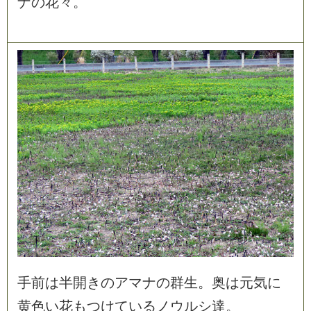
ナ
の
花
々
。
手
前
は
半
開
き
の
ア
マ
ナ
の
群
生
。
奥
は
元
気
に
黄
色
い
花
も
つ
け
て
い
る
ノ
ウ
ル
シ
達
。