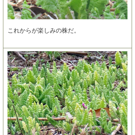
こ
れ
か
ら
が
楽
し
み
の
株
だ
。