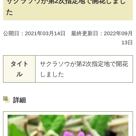
サクラソウが第2次指定地で開花しまし
た
公開日：2021年03月14日 最終更新日：2022年09月
13日
タイト
サ
ク
ラ
ソ
ウ
が
第
2
次
指
定
地
で
開
花
ル
し
ま
し
た
詳細