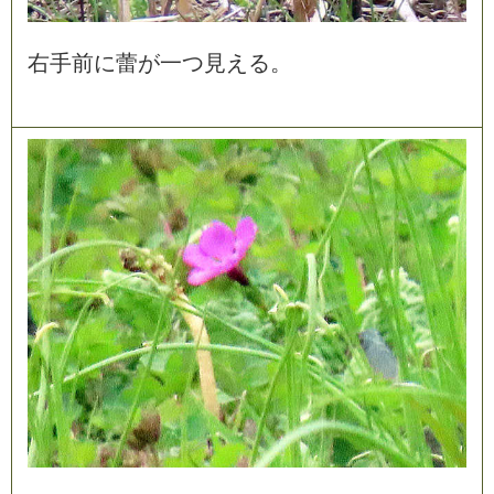
右
手
前
に
蕾
が
一
つ
見
え
る
。