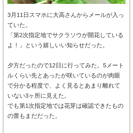
3
月
1
1
日
ス
マ
ホ
に
大
高
さ
ん
か
ら
メ
ー
ル
が
入
っ
て
い
た
。
「
第
2
次
指
定
地
で
サ
ク
ラ
ソ
ウ
が
開
花
し
て
い
る
よ
！
」
と
い
う
嬉
し
い
い
知
ら
せ
だ
っ
た
。
夕
方
だ
っ
た
の
で
1
2
日
に
行
っ
て
み
た
。
5
メ
ー
ト
ル
く
ら
い
先
と
あ
っ
た
が
咲
い
て
い
る
の
が
肉
眼
で
分
か
る
程
度
で
、
よ
く
見
る
と
あ
ま
り
離
れ
て
い
な
い
3
ヶ
所
に
見
え
た
。
で
も
第
1
次
指
定
地
で
は
花
芽
は
確
認
で
き
た
も
の
の
蕾
も
ま
だ
だ
っ
た
。