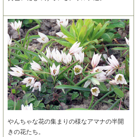
や
ん
ち
ゃ
な
花
の
集
ま
り
の
様
な
ア
マ
ナ
の
半
開
き
の
花
た
ち
。