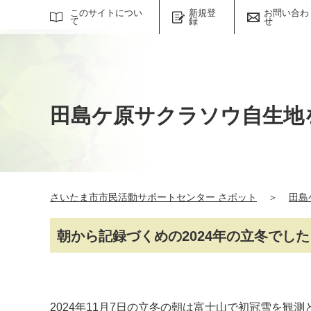
サイト内検索
このサイトについ
新規登
お問い合わ
て
録
せ
田島ケ原サクラソウ自生地
さいたま市市民活動サポートセンター さポット
＞
田島
朝から記録づくめの2024年の立冬でした
2024年11月7日の立冬の朝は富士山で初冠雪を観