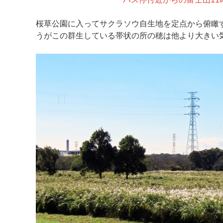
桜草公園に入ってサクラソウ自生地を定点から俯瞰
うがこの群生している帯状の所の穂は他より大きい