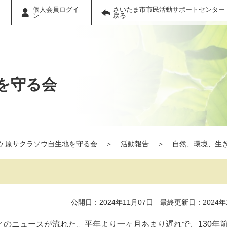
個人会員ログイ
さいたま市市民活動サポートセンター
ン
戻る
を守る会
ケ原サクラソウ自生地を守る会
＞
活動報告
＞
自然、環境、生
公開日：2024年11月07日 最終更新日：2024年
測とのニュースが流れた。平年より一ヶ月あまり遅れで、130年