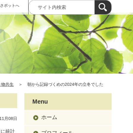
 さポットへ
き物共生
＞
朝から記録づくめの2024年の立冬でした
Menu
ホーム
11月08日
前に統計
プロフィール