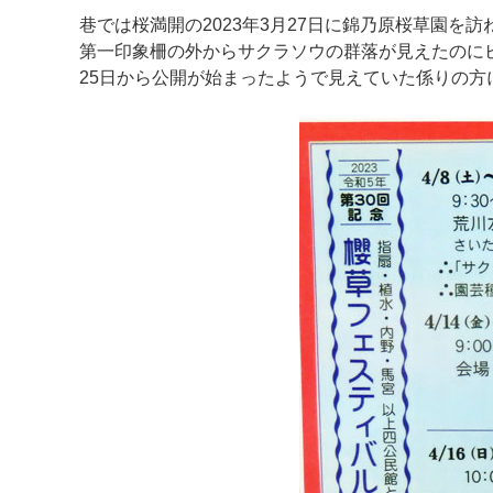
巷では桜満開の2023年3月27日に錦乃原桜草園を訪
第一印象柵の外からサクラソウの群落が見えたのに
25日から公開が始まったようで見えていた係りの
マイメディア検索