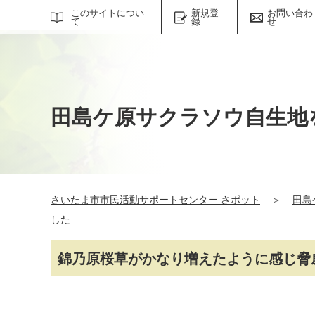
サイト内検索
このサイトについ
新規登
お問い合わ
て
録
せ
田島ケ原サクラソウ自生地
さいたま市市民活動サポートセンター さポット
＞
田島
した
錦乃原桜草がかなり増えたように感じ脅