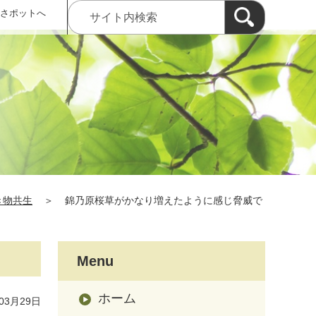
 さポットへ
き物共生
＞
錦乃原桜草がかなり増えたように感じ脅威で
Menu
ホーム
03月29日