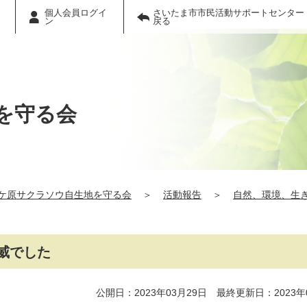
個人会員ログイ
さいたま市市民活動サポートセンター
ン
戻る
を守る会
ケ原サクラソウ自生地を守る会
＞
活動報告
＞
自然、環境、生
威でした
公開日：2023年03月29日 最終更新日：2023年