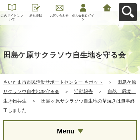
このサイトにつ
新規登録
お問い合わせ
個人会員ログイ
さいたま市市民
いて
ン
活動サポートセ
ンター さポット
へ戻る
田島ケ原サクラソウ自生地を守る会
さいたま市市民活動サポートセンター さポット
＞
田島ケ原
サクラソウ自生地を守る会
＞
活動報告
＞
自然、環境、
生き物共生
＞
田島ヶ原サクラソウ自生地の草焼きは無事終
了しました
Menu