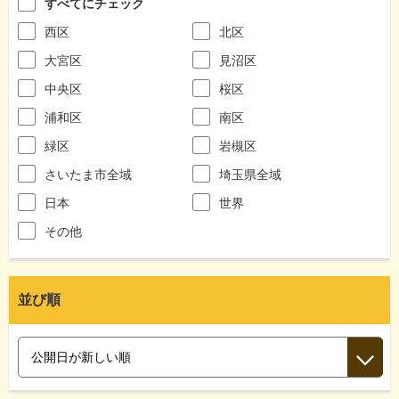
すべてにチェック
西区
北区
大宮区
見沼区
中央区
桜区
浦和区
南区
緑区
岩槻区
さいたま市全域
埼玉県全域
日本
世界
その他
並び順