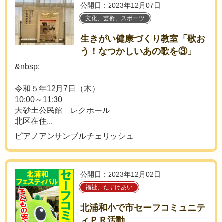
公開日：2023年12月07日
文化、芸術、スポーツ
生きがい健康づくり教室「歌お
う！なつかしいあの歌を③」
&nbsp;
令和５年12月7日（木）
10:00～11:30
大砂土公民館 レクホール
北区在住...
ピアノアンサンブルチェリッシュ
公開日：2023年12月02日
福祉、たすけあい
北浦和小で市セーフコミュニテ
ィＰＲ活動