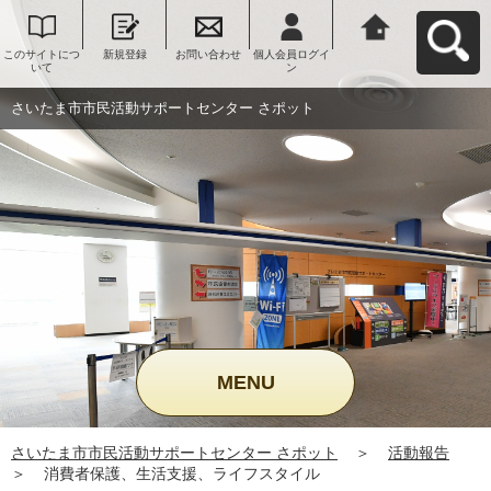
このサイトにつ
新規登録
お問い合わせ
個人会員ログイ
さいたま市市民
いて
ン
活動サポートセ
ンター さポット
へ戻る
さいたま市市民活動サポートセンター さポット
MENU
さいたま市市民活動サポートセンター さポット
＞
活動報告
＞
消費者保護、生活支援、ライフスタイル