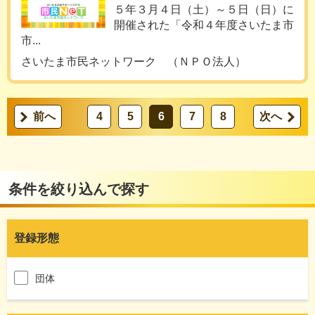
５年３月４日（土）～５日（日）に
開催された「令和４年度さいたま市
市...
さいたま市民ネットワーク （ＮＰＯ法人）
前へ
4
5
6
7
8
次へ
条件を絞り込んで探す
登録形態
団体