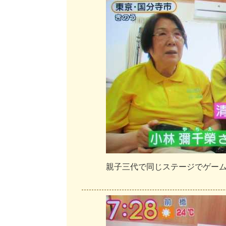
親
子
三
代
で
同
じ
ス
テ
ー
ジ
で
ゲ
ー