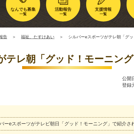
なんでも募集
活動報告
支援情報
一覧
一覧
一覧
報告
＞
福祉、たすけあい
＞
シルバーeスポーツがテレ朝「グ
がテレ朝「グッド！モーニン
公開日
登録
バ
ー
e
ス
ポ
ー
ツ
が
テ
レ
ビ
朝
日
「
グ
ッ
ド
！
モ
ー
ニ
ン
グ
」
で
紹
介
さ