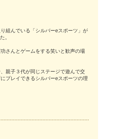
取
り
組
ん
で
い
る
「
シ
ル
バ
ー
e
ス
ポ
ー
ツ
」
が
た
。
理
功
さ
ん
と
ゲ
ー
ム
を
す
る
笑
い
と
歓
声
の
場
せ
、
親
子
３
代
が
同
じ
ス
テ
ー
ジ
で
遊
ん
で
交
ず
に
プ
レ
イ
で
き
る
シ
ル
バ
ー
e
ス
ポ
ー
ツ
の
理