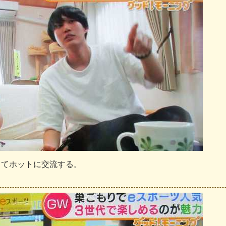
じ
て
ホ
ッ
ト
に
交
流
す
る
。