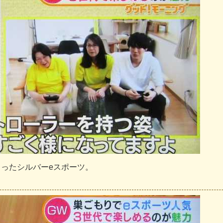
ま
っ
た
シ
ル
バ
ー
e
ス
ポ
ー
ツ
。