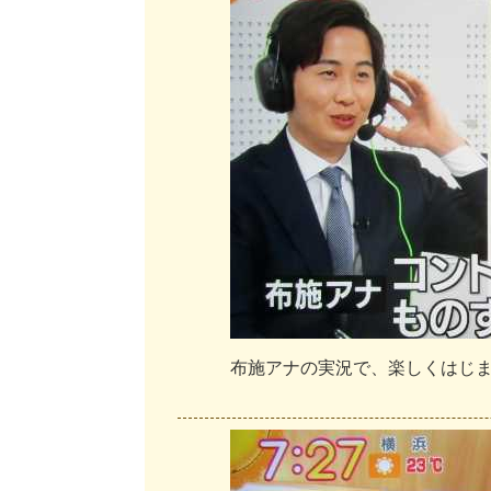
布
施
ア
ナ
の
実
況
で
、
楽
し
く
は
じ