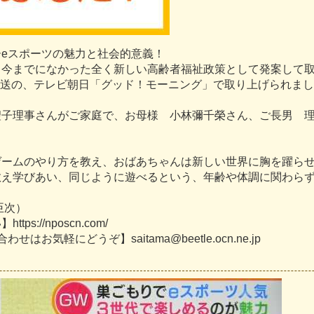
ー
e
ス
ポ
ー
ツ
の
魅
力
と
社
会
的
意
義
！
、
今
ま
で
に
な
か
っ
た
全
く
新
し
い
高
齢
者
福
祉
政
策
と
し
て
発
案
し
て
送
の
、
テ
レ
ビ
朝
日
「
グ
ッ
ド
！
モ
ー
ニ
ン
グ
」
で
取
り
上
げ
ら
れ
ま
し
聖
子
理
事
さ
ん
が
ご
家
庭
で
、
お
母
様
小
林
彌
千
榮
さ
ん
、
ご
長
男
ゲ
ー
ム
の
や
り
方
を
教
え
、
お
ば
あ
ち
ゃ
ん
は
新
し
い
世
界
に
胸
を
躍
ら
教
え
学
び
あ
い
、
同
じ
よ
う
に
遊
べ
る
と
い
う
、
年
齢
や
体
調
に
関
わ
ら
臣
次
）
い
】
h
t
t
p
s
:
/
/
n
p
o
s
c
n
.
c
o
m
/
合
わ
せ
は
お
気
軽
に
ど
う
ぞ
】
s
a
i
t
a
m
a
@
b
e
e
t
l
e
.
o
c
n
.
n
e
.
j
p