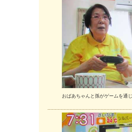
お
ば
あ
ち
ゃ
ん
と
孫
が
ゲ
ー
ム
を
通