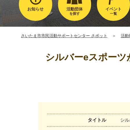
お知らせ
活動団体
イベント
を探す
一覧
さいたま市市民活動サポートセンター さポット
＞
活動
シルバーeスポーツ
タイトル
シ
ル