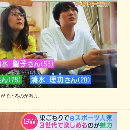
ム
が
で
き
る
の
が
魅
力
。