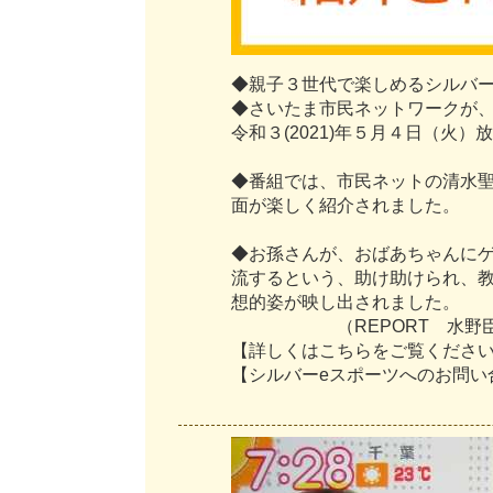
◆
親
子
３
世
代
で
楽
し
め
る
シ
ル
バ
◆
さ
い
た
ま
市
民
ネ
ッ
ト
ワ
ー
ク
が
令
和
３
(
2
0
2
1
)
年
５
月
４
日
（
火
）
放
◆
番
組
で
は
、
市
民
ネ
ッ
ト
の
清
水
面
が
楽
し
く
紹
介
さ
れ
ま
し
た
。
◆
お
孫
さ
ん
が
、
お
ば
あ
ち
ゃ
ん
に
流
す
る
と
い
う
、
助
け
助
け
ら
れ
、
想
的
姿
が
映
し
出
さ
れ
ま
し
た
。
（
R
E
P
O
R
T
水
野
【
詳
し
く
は
こ
ち
ら
を
ご
覧
く
だ
さ
【
シ
ル
バ
ー
e
ス
ポ
ー
ツ
へ
の
お
問
い