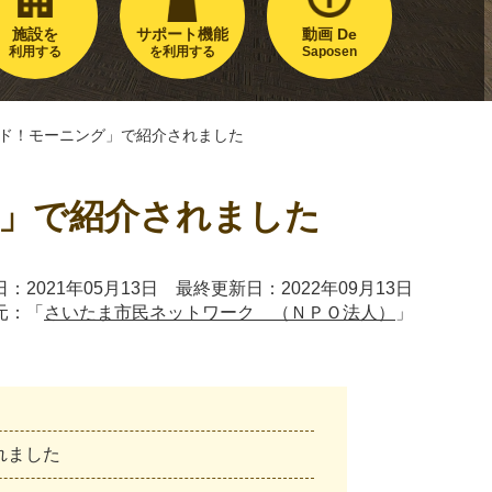
施設を
サポート機能
動画 De
利用する
を利用する
Saposen
ッド！モーニング」で紹介されました
グ」で紹介されました
：2021年05月13日 最終更新日：2022年09月13日
元：「
さいたま市民ネットワーク （ＮＰＯ法人）
」
れ
ま
し
た