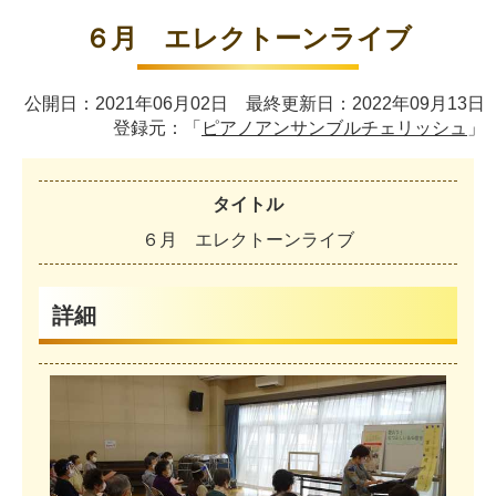
６月 エレクトーンライブ
公開日：2021年06月02日 最終更新日：2022年09月13日
登録元：「
ピアノアンサンブルチェリッシュ
」
タイトル
６
月
エ
レ
ク
ト
ー
ン
ラ
イ
ブ
詳細