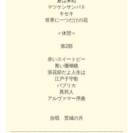
夏
は
来
ぬ
マ
ツ
ケ
ン
サ
ン
バ
Ⅱ
キ
セ
キ
世
界
に
一
つ
だ
け
の
花
＜
休
憩
＞
第
2
部
赤
い
ス
イ
ー
ト
ピ
ー
青
い
珊
瑚
礁
浪
花
節
だ
よ
人
生
は
江
戸
子
守
歌
パ
プ
リ
カ
異
邦
人
ア
ル
ヴ
ァ
マ
ー
序
曲
合
唱
荒
城
の
月