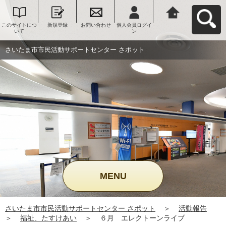
このサイトにつ
新規登録
お問い合わせ
個人会員ログイ
さいたま市市民
いて
ン
活動サポートセ
ンター さポット
へ戻る
さいたま市市民活動サポートセンター さポット
MENU
さいたま市市民活動サポートセンター さポット
＞
活動報告
＞
福祉、たすけあい
＞
６月 エレクトーンライブ