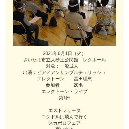
2
0
2
1
年
6
月
1
日
（
火
）
さ
い
た
ま
市
立
大
砂
土
公
民
館
レ
ク
ホ
ー
ル
対
象
：
一
般
成
人
出
演
：
ピ
ア
ノ
ア
ン
サ
ン
ブ
ル
チ
ェ
リ
ッ
シ
ュ
エ
レ
ク
ト
ー
ン
冨
田
理
恵
参
加
者
2
0
名
エ
レ
ク
ト
ー
ン
・
ラ
イ
ブ
第
1
部
エ
ス
ト
レ
リ
ー
タ
コ
ン
ド
ル
は
飛
ん
で
行
く
ス
カ
ボ
ロ
フ
ェ
ア