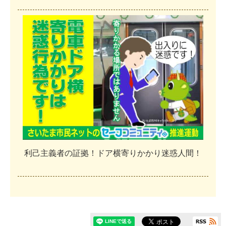
利
己
主
義
者
の
証
拠
！
ド
ア
横
寄
り
か
か
り
迷
惑
人
間
！