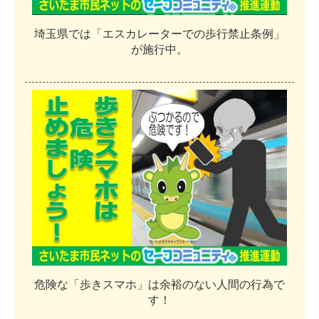
埼
玉
県
で
は
「
エ
ス
カ
レ
ー
タ
ー
で
の
歩
行
禁
止
条
例
」
が
施
行
中
。
危
険
な
「
歩
き
ス
マ
ホ
」
は
余
裕
の
な
い
人
間
の
行
為
で
す
！