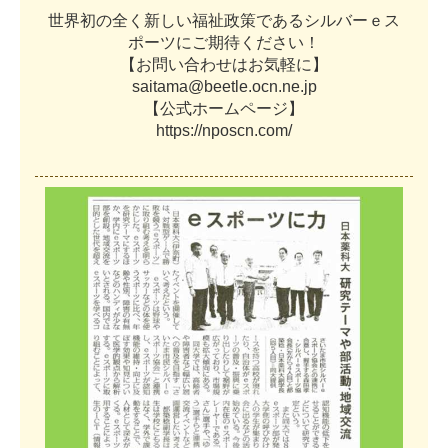
世
界
初
の
全
く
新
し
い
福
祉
政
策
で
あ
る
シ
ル
バ
ー
ｅ
ス
ポ
ー
ツ
に
ご
期
待
く
だ
さ
い
！
【
お
問
い
合
わ
せ
は
お
気
軽
に
】
s
a
i
t
a
m
a
@
b
e
e
t
l
e
.
o
c
n
.
n
e
.
j
p
【
公
式
ホ
ー
ム
ペ
ー
ジ
】
h
t
t
p
s
:
/
/
n
p
o
s
c
n
.
c
o
m
/