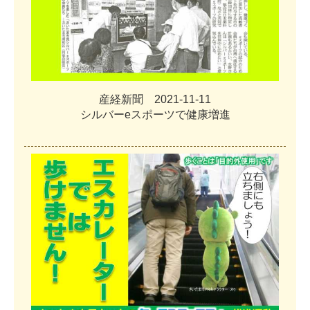
産
経
新
聞
2
0
2
1
-
1
1
-
1
1
シ
ル
バ
ー
e
ス
ポ
ー
ツ
で
健
康
増
進