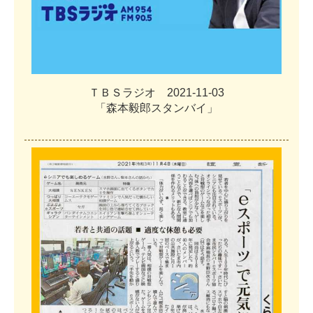
Ｔ
Ｂ
Ｓ
ラ
ジ
オ
2
0
2
1
-
1
1
-
0
3
「
森
本
毅
郎
ス
タ
ン
バ
イ
」