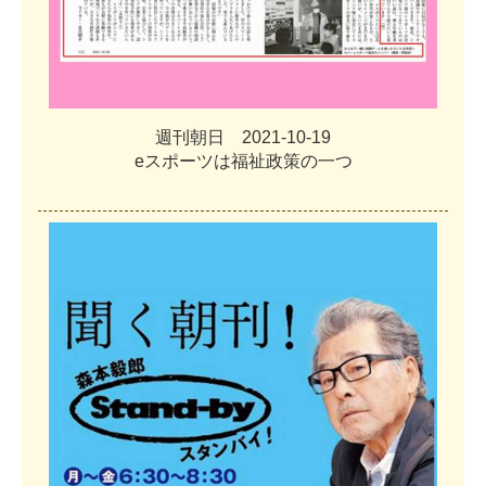
週
刊
朝
日
2
0
2
1
-
1
0
-
1
9
e
ス
ポ
ー
ツ
は
福
祉
政
策
の
一
つ