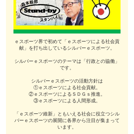
ｅ
ス
ポ
ー
ツ
界
で
初
め
て
「
ｅ
ス
ポ
ー
ツ
に
よ
る
社
会
貢
献
」
を
打
ち
出
し
て
い
る
シ
ル
バ
ー
ｅ
ス
ポ
ー
ツ
。
シ
ル
バ
ー
ｅ
ス
ポ
ー
ツ
の
テ
ー
マ
は
「
行
政
と
の
協
働
」
で
す
。
シ
ル
バ
ー
ｅ
ス
ポ
ー
ツ
の
活
動
方
針
は
①
ｅ
ス
ポ
ー
ツ
に
よ
る
社
会
貢
献
。
②
ｅ
ス
ポ
ー
ツ
に
よ
る
Ｓ
Ｄ
Ｇ
ｓ
推
進
。
③
ｅ
ス
ポ
ー
ツ
に
よ
る
人
間
形
成
。
「
ｅ
ス
ポ
ー
ツ
維
新
」
と
も
い
え
る
社
会
に
役
立
つ
シ
ル
バ
ー
ｅ
ス
ポ
ー
ツ
の
展
開
に
各
界
か
ら
注
目
が
集
ま
っ
て
い
ま
す
。