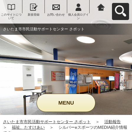
このサイトにつ
新規登録
お問い合わせ
個人会員ログイ
さいたま市市民
いて
ン
活動サポートセ
ンター さポット
へ戻る
さいたま市市民活動サポートセンター さポット
MENU
さいたま市市民活動サポートセンター さポット
＞
活動報告
＞
福祉、たすけあい
＞
シルバーeスポーツのMEDIA紹介情報