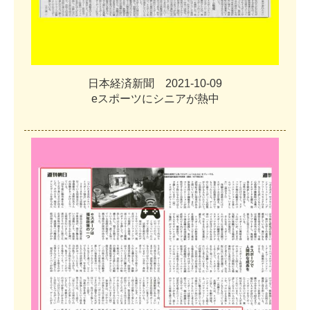
日
本
経
済
新
聞
2
0
2
1
-
1
0
-
0
9
e
ス
ポ
ー
ツ
に
シ
ニ
ア
が
熱
中