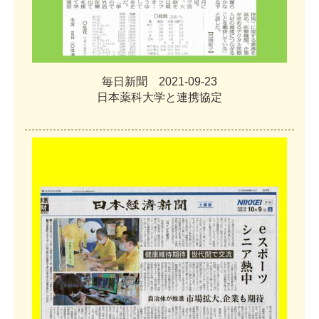
毎
日
新
聞
2
0
2
1
-
0
9
-
2
3
日
本
薬
科
大
学
と
連
携
協
定