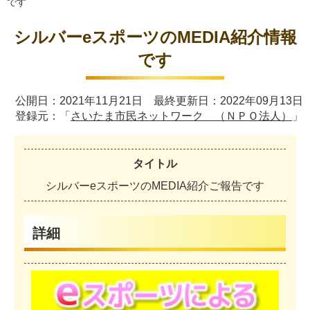
です
シルバーeスポーツのMEDIA紹介情報
です
公開日：2021年11月21日 最終更新日：2022年09月13日
登録元：「
さいたま市民ネットワーク （ＮＰＯ法人）
」
タイトル
シ
ル
バ
ー
e
ス
ポ
ー
ツ
の
M
E
D
I
A
紹
介
ご
報
告
で
す
詳細