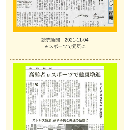
読
売
新
聞
2
0
2
1
-
1
1
-
0
4
ｅ
ス
ポ
ー
ツ
で
元
気
に