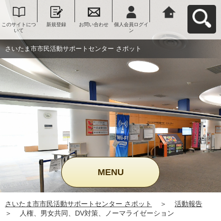
このサイトにつ
新規登録
お問い合わせ
個人会員ログイ
さいたま市市民
いて
ン
活動サポートセ
ンター さポット
へ戻る
さいたま市市民活動サポートセンター さポット
MENU
さいたま市市民活動サポートセンター さポット
＞
活動報告
＞
人権、男女共同、DV対策、ノーマライゼーション