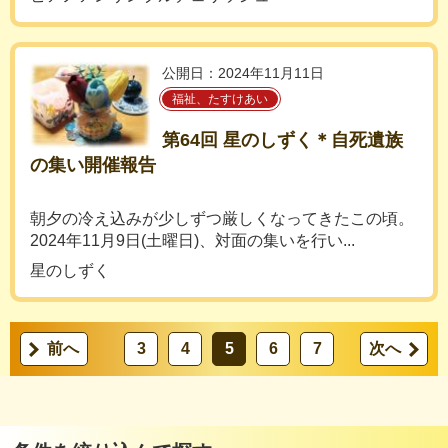
公開日：2024年11月11日
福祉、たすけあい
第64回 星のしずく＊自死遺族
の集い開催報告
朝夕の冷え込みが少しずつ厳しくなってきたこの頃。
2024年11月9日(土曜日)、対面の集いを行い...
星のしずく
前へ
3
4
5
6
7
次へ