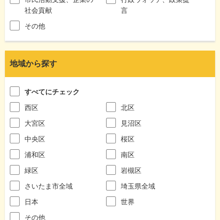
社会貢献
言
その他
地域から探す
すべてにチェック
西区
北区
大宮区
見沼区
中央区
桜区
浦和区
南区
緑区
岩槻区
さいたま市全域
埼玉県全域
日本
世界
その他