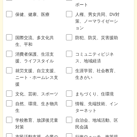
ポート
保健、健康、医療
人権、男女共同、DV対
策、ノーマライゼーシ
ョン
国際交流、多文化共
防犯、防災、災害援助
生、平和
消費者保護、生活支
コミュニティビジネ
援、ライフスタイル
ス、地域経済
就労支援、自立支援、
生涯学習、社会教育、
ニート・ホームレス支
生きがい
援
文化、芸術、スポーツ
まちづくり、住環境
自然、環境、生き物共
情報、先端技術、イン
生
ターネット
学校教育、放課後児童
自治会、地域活動、区
対策
民会議
市民活動支援、企業の
行政ウォッチ、政策提