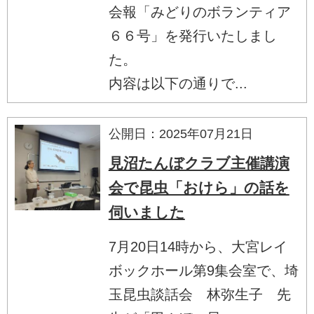
会報「みどりのボランティア
６６号」を発行いたしまし
た。
内容は以下の通りで...
公開日：2025年07月21日
見沼たんぼクラブ主催講演
会で昆虫「おけら」の話を
伺いました
7月20日14時から、大宮レイ
ボックホール第9集会室で、埼
玉昆虫談話会 林弥生子 先