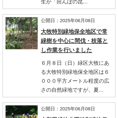
生が「田んぼの昆...
公開日：2025年06月08日
大牧特別緑地保全地区で常
緑樹を中心に間伐・枝落と
し作業を行いました
６月８日（日）緑区大牧にあ
る大牧特別緑地保全地区は６
０００平方メートル程度の広
さの自然緑地ですが、夏...
公開日：2025年06月08日