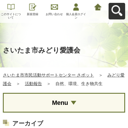
このサイトにつ
新規登録
お問い合わせ
個人会員ログイ
さいたま市市民
いて
ン
活動サポートセ
ンター さポット
へ戻る
さいたま市みどり愛護会
さいたま市市民活動サポートセンター さポット
＞
みどり愛
護会
＞
活動報告
＞
自然、環境、生き物共生
Menu
アーカイブ