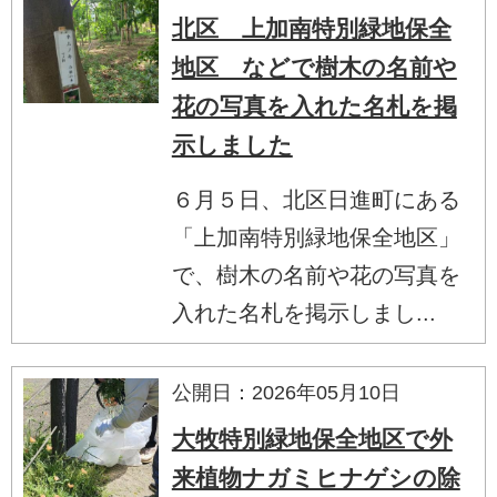
北区 上加南特別緑地保全
地区 などで樹木の名前や
花の写真を入れた名札を掲
示しました
６月５日、北区日進町にある
「上加南特別緑地保全地区」
で、樹木の名前や花の写真を
入れた名札を掲示しまし...
公開日：2026年05月10日
大牧特別緑地保全地区で外
来植物ナガミヒナゲシの除