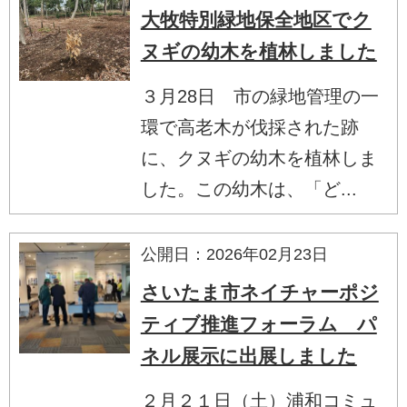
大牧特別緑地保全地区でク
ヌギの幼木を植林しました
３月28日 市の緑地管理の一
環で高老木が伐採された跡
に、クヌギの幼木を植林しま
した。この幼木は、「ど...
公開日：2026年02月23日
さいたま市ネイチャーポジ
ティブ推進フォーラム パ
ネル展示に出展しました
２月２１日（土）浦和コミュ