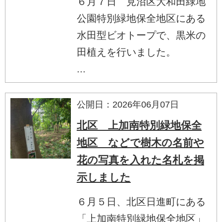
６月７日 見沼区大和田緑地
公園特別緑地保全地区にある
水田型ビオトープで、黒米の
田植えを行いました。
...
公開日：2026年06月07日
北区 上加南特別緑地保全
地区 などで樹木の名前や
花の写真を入れた名札を掲
示しました
６月５日、北区日進町にある
「上加南特別緑地保全地区」