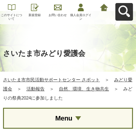
このサイトにつ
新規登録
お問い合わせ
個人会員ログイ
さいたま市市民
いて
ン
活動サポートセ
ンター さポット
へ戻る
さいたま市みどり愛護会
さいたま市市民活動サポートセンター さポット
＞
みどり愛
護会
＞
活動報告
＞
自然、環境、生き物共生
＞
みど
りの祭典2024に参加しました
Menu