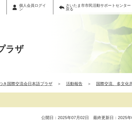
個人会員ログイ
さいたま市市民活動サポートセンター
ン
戻る
プラザ
つき国際交流会日本語プラザ
＞
活動報告
＞
国際交流、多文化
公開日：2025年07月02日 最終更新日：2025年