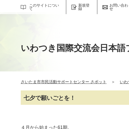
サイト内検索
このサイトについ
新規登
お問い合わ
て
録
せ
いわつき国際交流会日本語
さいたま市市民活動サポートセンター さポット
＞
いわ
七夕で願いごとを！
４月から始まった61期。