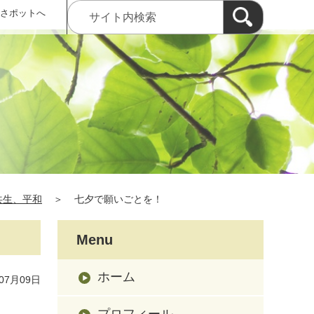
 さポットへ
共生、平和
＞
七夕で願いごとを！
Menu
ホーム
07月09日
プロフィール