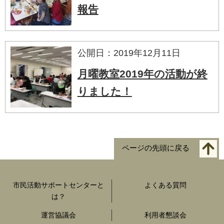
報告
公開日：2019年12月11日
月曜教室2019年の活動が終
りました！
ページの先頭に戻る
市民活動サポートセンターと
よくある質問
は？
運営協議会
利用者懇談会