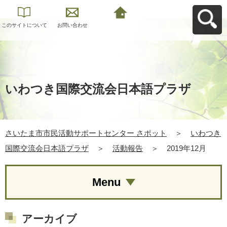
このサイトについて
お問い合わせ
さいたま市市民活動
サポートセンター さ
ポットへ戻る
いわつき国際交流会日本語プラザ
さいたま市市民活動サポートセンター さポット
＞
いわつき
国際交流会日本語プラザ
＞
活動報告
＞
2019年12月
Menu
アーカイブ