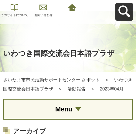
このサイトについて
お問い合わせ
さいたま市市民活動
サポートセンター さ
ポットへ戻る
いわつき国際交流会日本語プラザ
さいたま市市民活動サポートセンター さポット
＞
いわつき
国際交流会日本語プラザ
＞
活動報告
＞
2023年04月
Menu
アーカイブ