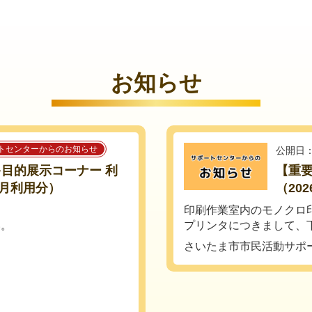
お知らせ
トセンターからのお知らせ
公開日：
多目的展示コーナー 利
【重
月利用分）
（20
。
印刷作業室内のモノクロ
い。
プリンタにつきまして、下
さいたま市市民活動サポ