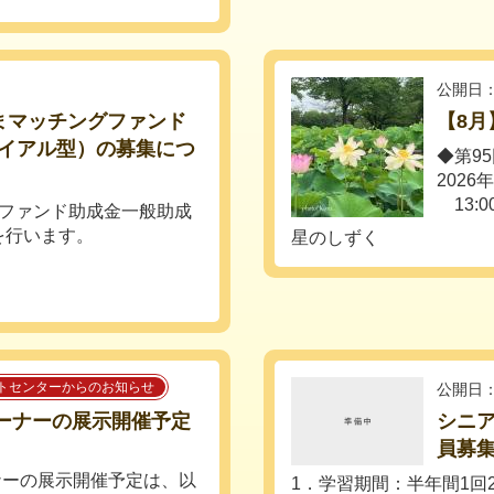
公開日：
まマッチングファンド
【8
イアル型）の募集につ
◆第9
2026
13:0
グファンド助成金一般助成
を行います。
星のしずく
トセンターからのお知らせ
公開日：
コーナーの展示開催予定
シニア
員募
ーナーの展示開催予定は、以
1．学習期間：半年間1