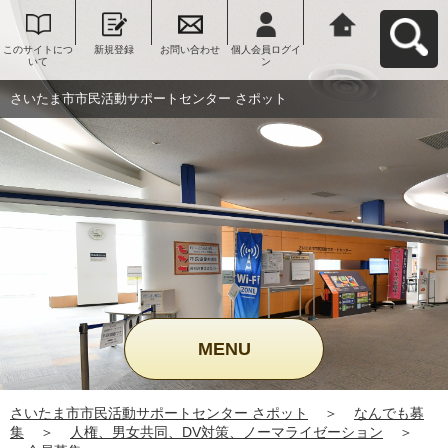
このサイトにつ
新規登録
お問い合わせ
個人会員ログイ
さいたま市市民
いて
ン
活動サポートセ
ンター さポット
へ戻る
さいたま市市民活動サポートセンター さポット
MENU
さいたま市市民活動サポートセンター さポット
＞
なんでも募
集
＞
人権、男女共同、DV対策、ノーマライゼーション
＞