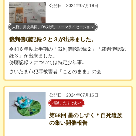
公開日：2024年07月19日
人権、男女共同、DV対策、ノーマライゼーション
裁判傍聴記録２と３が出来ました。
令和６年度上半期の「裁判傍聴記録２」「裁判傍聴記
録３」が出来ました。
傍聴記録２については特定少年事...
さいたま市犯罪被害者「ことのまま」の会
公開日：2024年07月16日
福祉、たすけあい
第58回 星のしずく＊自死遺族
の集い開催報告