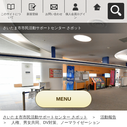
このサイトにつ
新規登録
お問い合わせ
個人会員ログイ
さいたま市市民
いて
ン
活動サポートセ
ンター さポット
へ戻る
さいたま市市民活動サポートセンター さポット
MENU
さいたま市市民活動サポートセンター さポット
＞
活動報告
＞
人権、男女共同、DV対策、ノーマライゼーション