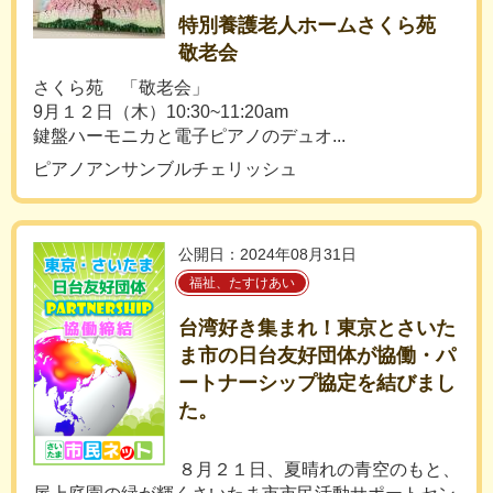
特別養護老人ホームさくら苑
敬老会
さくら苑 「敬老会」
9月１２日（木）10:30~11:20am
鍵盤ハーモニカと電子ピアノのデュオ...
ピアノアンサンブルチェリッシュ
公開日：2024年08月31日
福祉、たすけあい
台湾好き集まれ！東京とさいた
ま市の日台友好団体が協働・パ
ートナーシップ協定を結びまし
た。
８月２１日、夏晴れの青空のもと、