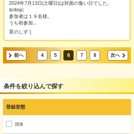
2024年7月13日(土曜日)は対面の集い日でした。
&nbsp;
参加者は１９名様。
うち初参加...
星のしずく
前へ
4
5
6
7
8
次へ
条件を絞り込んで探す
登録形態
団体