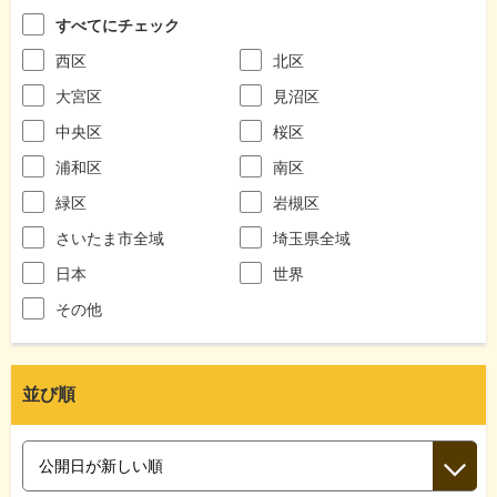
すべてにチェック
西区
北区
大宮区
見沼区
中央区
桜区
浦和区
南区
緑区
岩槻区
さいたま市全域
埼玉県全域
日本
世界
その他
並び順