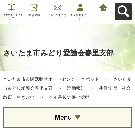
このサイトにつ
新規登録
お問い合わせ
個人会員ログイ
さいたま市市民
いて
ン
活動サポートセ
ンター さポット
へ戻る
さいたま市みどり愛護会春里支部
さいたま市市民活動サポートセンター さポット
＞
さいたま
市みどり愛護会春里支部
＞
活動報告
＞
生涯学習、社会
教育、生きがい
＞
今年最後の保全活動
Menu