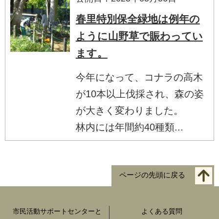
春里特別保全緑地は例年の
ように山野草で賑わってい
ます。
今年になって、コナラの高木
が10本以上伐採され、森の姿
が大きく変わりました。
林内には年間約40種類...
ページの先頭に戻る
市民活動サポートセンターと
よくある質問