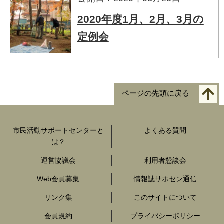
2020年度1月、2月、3月の
定例会
ページの先頭に戻る
市民活動サポートセンターと
よくある質問
は？
運営協議会
利用者懇談会
Web会員募集
情報誌サポセン通信
リンク集
このサイトについて
会員規約
プライバシーポリシー