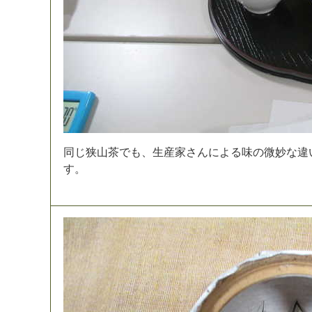
同
じ
狭
山
茶
で
も
、
生
産
家
さ
ん
に
よ
る
味
の
微
妙
な
違
す
。