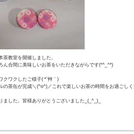
本
茶
教
室
を
開
催
し
ま
し
た
。
ろ
ん
合
間
に
美
味
し
い
お
茶
を
い
た
だ
き
な
が
ら
で
す
(
*
^
_
^
*
)
ワ
ク
ワ
ク
し
た
ご
様
子
(
*
´
艸
｀
)
ル
の
茶
缶
が
完
成
＼
(
^
o
^
)
／
こ
れ
で
楽
し
い
お
茶
の
時
間
を
お
過
ご
し
く
り
ま
し
た
。
皆
様
あ
り
が
と
う
ご
ざ
い
ま
し
た
_
(
_
^
_
)
_