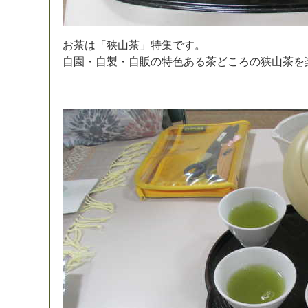
お
茶
は
「
狭
山
茶
」
特
集
で
す
。
自
園
・
自
製
・
自
販
の
特
色
あ
る
茶
ど
こ
ろ
の
狭
山
茶
を