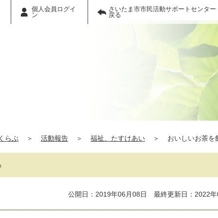
個人会員ログイ
さいたま市市民活動サポートセンター
ン
戻る
くらぶ
＞
活動報告
＞
福祉、たすけあい
＞
おいしいお茶を
♪
公開日：2019年06月08日 最終更新日：2022年