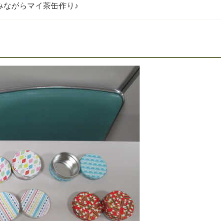
み
な
が
ら
マ
イ
茶
缶
作
り
♪