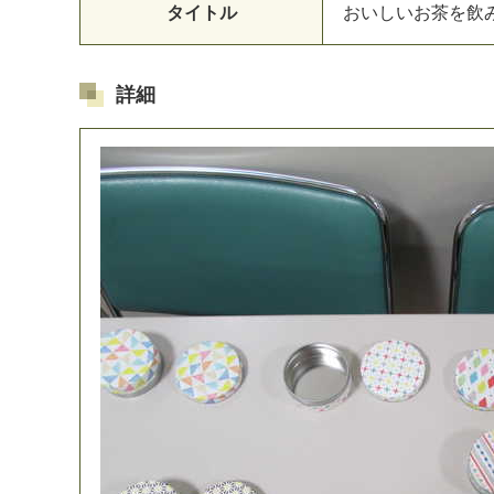
タイトル
お
い
し
い
お
茶
を
飲
詳細
マイメディア検索