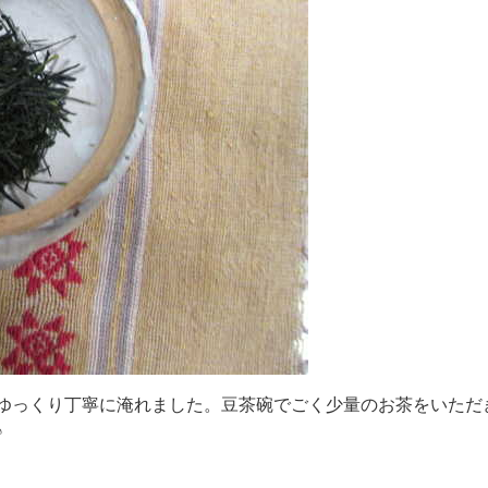
ゆ
っ
く
り
丁
寧
に
淹
れ
ま
し
た
。
豆
茶
碗
で
ご
く
少
量
の
お
茶
を
い
た
だ
♪