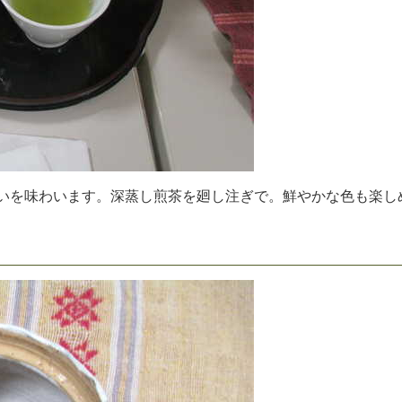
い
を
味
わ
い
ま
す
。
深
蒸
し
煎
茶
を
廻
し
注
ぎ
で
。
鮮
や
か
な
色
も
楽
し