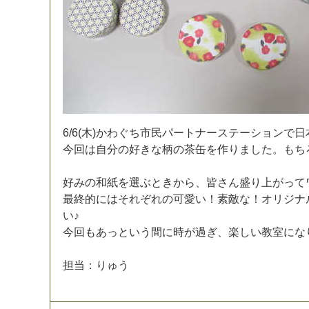
6
/
6
(
木
)
か
わ
ぐ
ち
市
民
パ
ー
ト
ナ
ー
ス
テ
ー
シ
ョ
ン
で
日
今
回
は
自
分
の
好
き
な
柄
の
茶
缶
を
作
り
ま
し
た
。
も
ち
好
み
の
和
紙
を
選
ぶ
と
き
か
ら
、
皆
さ
ん
盛
り
上
が
っ
て
最
終
的
に
は
そ
れ
ぞ
れ
の
可
愛
い
！
素
敵
な
！
オ
リ
ジ
ナ
い
♪
今
回
も
あ
っ
と
い
う
間
に
時
が
過
ぎ
、
楽
し
い
教
室
に
な
担
当
：
り
ゅ
う