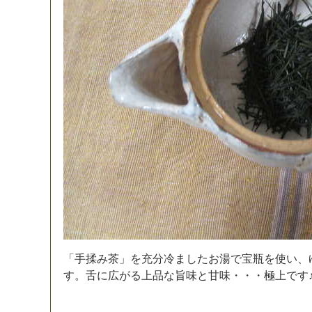
「
手
揉
み
茶
」
を
充
分
冷
ま
し
た
お
湯
で
宝
瓶
を
使
い
、
す
。
舌
に
広
が
る
上
品
な
旨
味
と
甘
味
・
・
・
極
上
で
す