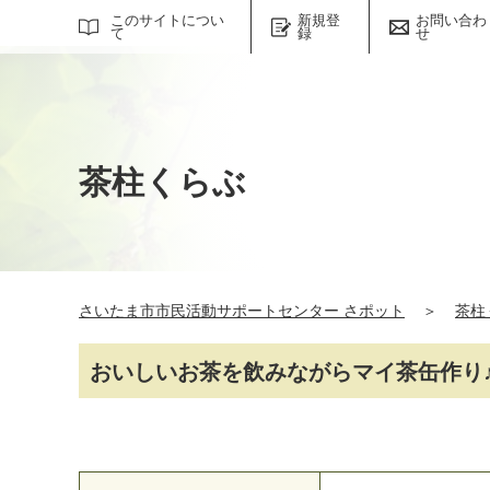
サイト内検索
このサイトについ
新規登
お問い合わ
て
録
せ
茶柱くらぶ
さいたま市市民活動サポートセンター さポット
＞
茶柱
おいしいお茶を飲みながらマイ茶缶作り