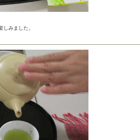
楽
し
み
ま
し
た
。