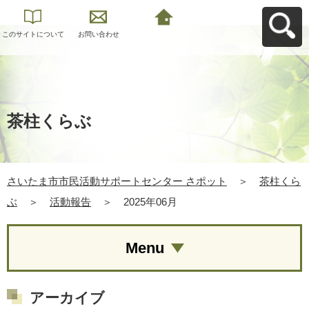
このサイトについて
お問い合わせ
さいたま市市民活動
サポートセンター さ
ポットへ戻る
茶柱くらぶ
さいたま市市民活動サポートセンター さポット
＞
茶柱くら
ぶ
＞
活動報告
＞
2025年06月
Menu
アーカイブ