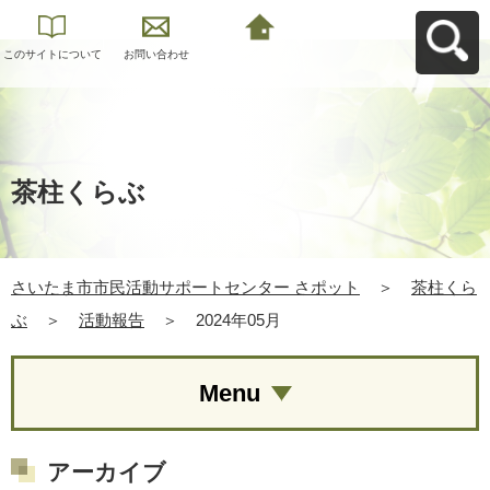
このサイトについて
お問い合わせ
さいたま市市民活動
サポートセンター さ
ポットへ戻る
茶柱くらぶ
さいたま市市民活動サポートセンター さポット
＞
茶柱くら
ぶ
＞
活動報告
＞
2024年05月
Menu
アーカイブ