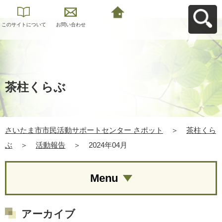
このサイトについて
お問い合わせ
さいたま市市民活動
サポートセンター さ
ポットへ戻る
茶柱くらぶ
さいたま市市民活動サポートセンター さポット
＞
茶柱くら
ぶ
＞
活動報告
＞
2024年04月
Menu
アーカイブ