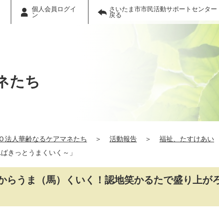
個人会員ログイ
さいたま市市民活動サポートセンター
ン
戻る
ネたち
Ｏ法人華齢なるケアマネたち
＞
活動報告
＞
福祉、たすけあい
ればきっとうまくいく～」
からうま（馬）くいく！認地笑かるたで盛り上が