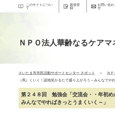
サイト内検索
このサイトについ
新規登
お問い合わ
て
録
せ
ＮＰＯ法人華齢なるケアマ
さいたま市市民活動サポートセンター さポット
＞
ＮＰ
（馬）くいく！認地笑かるたで盛り上がろう～みんなでや
第２４８回 勉強会「交流会・・年初め
みんなでやればきっとうまくいく～」