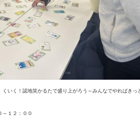
）くいく！認地笑かるたで盛り上がろう～みんなでやればきっ
０～１２：００