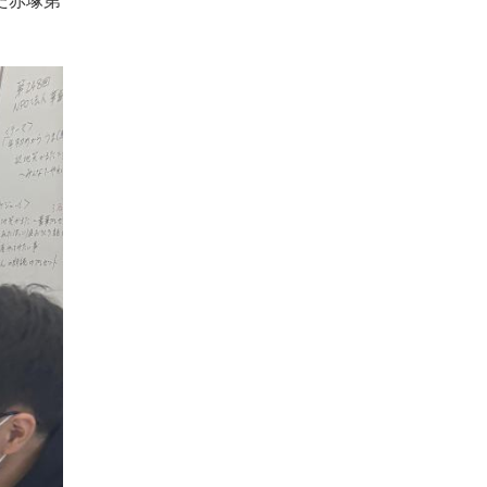
た赤塚第
。