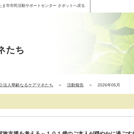
たま市市民活動サポートセンター さポットへ戻る
ネたち
Ｏ法人華齢なるケアマネたち
＞
活動報告
＞
2026年05月
家族支援を考える～１０１歳のご本人が穏やかに過ごす