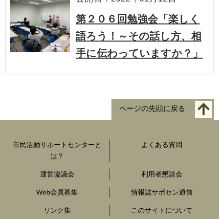
第２０６回勉強会「楽しく
語ろう！～その話し方、相
手に伝わっていますか？」
ページの先頭に戻る
市民活動サポートセンターと
よくある質問
は？
運営協議会
利用者懇談会
Web会員募集
情報誌サポセン通信
リンク集
このサイトについて