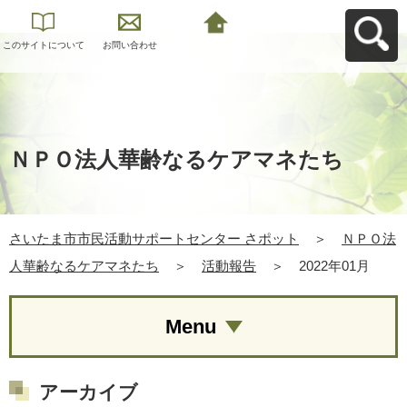
このサイトについて
お問い合わせ
さいたま市市民活動
サポートセンター さ
ポットへ戻る
ＮＰＯ法人華齢なるケアマネたち
さいたま市市民活動サポートセンター さポット
＞
ＮＰＯ法
人華齢なるケアマネたち
＞
活動報告
＞
2022年01月
Menu
アーカイブ