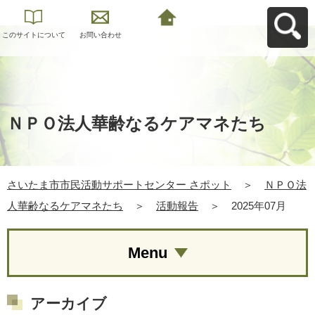
このサイトについて
お問い合わせ
さいたま市市民活動
サポートセンター さ
ポットへ戻る
ＮＰＯ法人華齢なるケアマネたち
さいたま市市民活動サポートセンター さポット
＞
ＮＰＯ法
人華齢なるケアマネたち
＞
活動報告
＞
2025年07月
Menu
アーカイブ