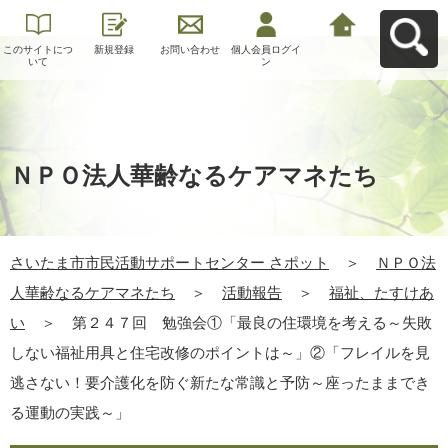
このサイトにつ
新規登録
お問い合わせ
個人会員ログイ
さいたま市市民
いて
ン
活動サポートセ
ンター さポット
へ戻る
ＮＰＯ法人華齢なるケアマネたち
さいたま市市民活動サポートセンター さポット
＞
ＮＰＯ法
人華齢なるケアマネたち
＞
活動報告
＞
福祉、たすけあ
い
＞
第２４７回 勉強会①「最良の住環境を考える～失敗
しない福祉用具と住宅改修のポイントは～」②「フレイルを見
逃さない！要介護化を防ぐ新たな常識と予防～座ったままでき
る運動の実践～」