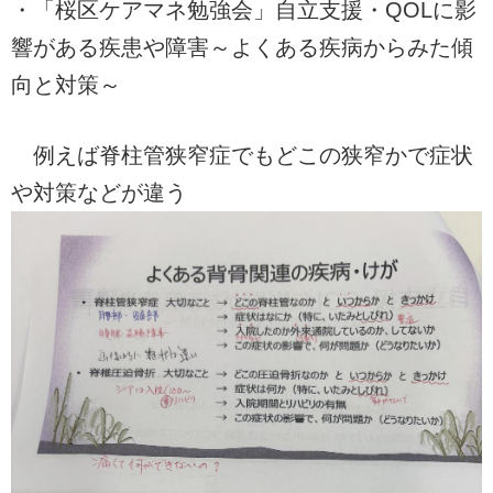
・「桜区ケアマネ勉強会」自立支援・QOLに影
響がある疾患や障害～よくある疾病からみた傾
向と対策～
例えば脊柱管狭窄症でもどこの狭窄かで症状
や対策などが違う