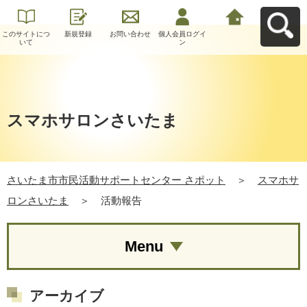
このサイトにつ
新規登録
お問い合わせ
個人会員ログイ
さいたま市市民
いて
ン
活動サポートセ
ンター さポット
へ戻る
スマホサロンさいたま
さいたま市市民活動サポートセンター さポット
＞
スマホサ
ロンさいたま
＞
活動報告
Menu
アーカイブ