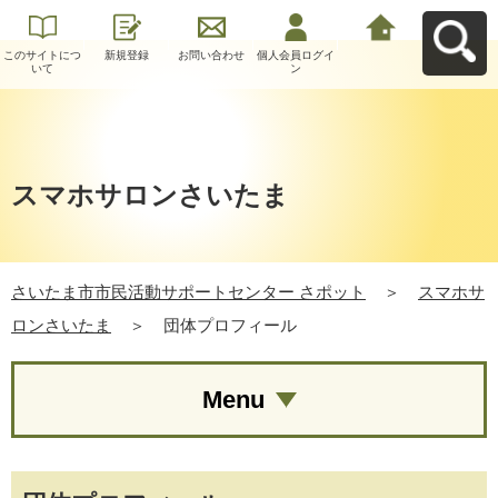
このサイトにつ
新規登録
お問い合わせ
個人会員ログイ
さいたま市市民
いて
ン
活動サポートセ
ンター さポット
へ戻る
スマホサロンさいたま
さいたま市市民活動サポートセンター さポット
＞
スマホサ
ロンさいたま
＞
団体プロフィール
Menu