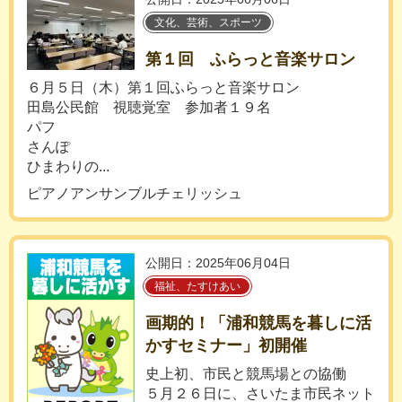
文化、芸術、スポーツ
第１回 ふらっと音楽サロン
６月５日（木）第１回ふらっと音楽サロン
田島公民館 視聴覚室 参加者１９名
パフ
さんぽ
ひまわりの...
ピアノアンサンブルチェリッシュ
公開日：2025年06月04日
福祉、たすけあい
画期的！「浦和競馬を暮しに活
かすセミナー」初開催
史上初、市民と競馬場との協働
５月２６日に、さいたま市民ネット