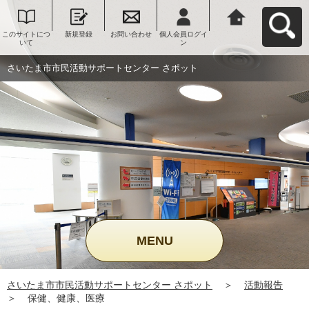
このサイトにつ
新規登録
お問い合わせ
個人会員ログイ
さいたま市市民
いて
ン
活動サポートセ
ンター さポット
へ戻る
さいたま市市民活動サポートセンター さポット
MENU
さいたま市市民活動サポートセンター さポット
＞
活動報告
＞
保健、健康、医療