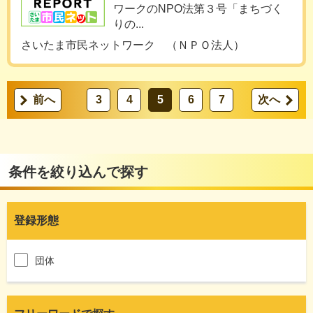
ワークのNPO法第３号「まちづく
りの...
さいたま市民ネットワーク （ＮＰＯ法人）
前へ
3
4
5
6
7
次へ
条件を絞り込んで探す
登録形態
団体