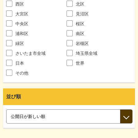
西区
北区
大宮区
見沼区
中央区
桜区
浦和区
南区
緑区
岩槻区
さいたま市全域
埼玉県全域
日本
世界
その他
並び順