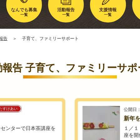
なんでも募集
活動報告
支援情報
一覧
一覧
一覧
報告
＞
子育て、ファミリーサポート
動報告 子育て、ファミリーサポ
たすけあい
公開日：
新年
ーセンターで日本茶講座を
１／１
座を開