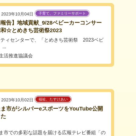
子育て、ファミリーサポート
2023年10月04日
報告】地域貢献_9/28ベビーカーコンサー
和☆とめきち芸術祭2023
ュニティセンターで、「とめきち芸術祭 2023ベビ
..
同生活推進協議会
福祉、たすけあい
2023年10月02日
ま市がシルバーeスポーツをYouTube公開
した
ま市での多彩な話題を届ける広報テレビ番組「の