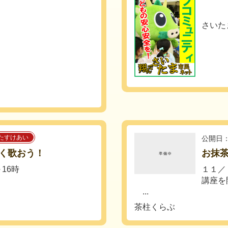
さいた
たすけあい
公開日：
く歌おう！
お抹茶
16時
１１／
講座を
...
茶柱くらぶ