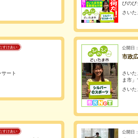
びのび
さいた
たすけあい
公開日：
市政広
ンサート
さいた
ま市」
さいた
たすけあい
公開日：