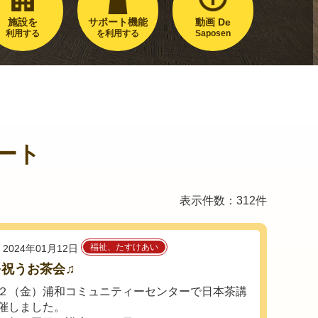
施設を
サポート機能
動画 De
利用する
を利用する
Saposen
ート
表示件数：312件
福祉、たすけあい
2024年01月12日
を祝うお茶会♫
２（金）浦和コミュニティーセンターで日本茶講
催しました。