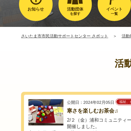
お知らせ
活動団体
イベント
を探す
一覧
さいたま市市民活動サポートセンター さポット
＞
活動
活
福祉、
公開日：2024年02月05日
寒さを楽しむお茶会♫
2/２（金）浦和コミュニティ
開催しました。