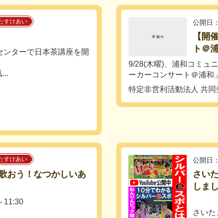
たすけあい
公開日：
【開催
ト＠浦
ィーセンターで日本茶講座を開
9/28(木曜)、浦和コミ
..
ーカーコンサート＠浦和」.
特定非営利活動法人 共
たすけあい
公開日：
歌おう！なつかしいあ
さいた
しま
11:30
さいた