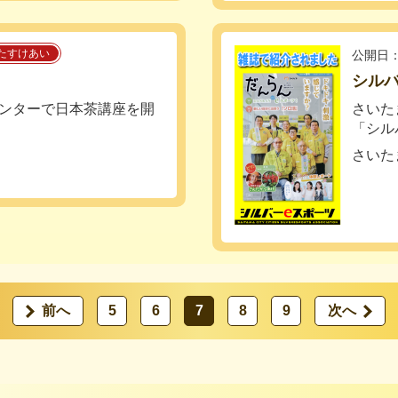
たすけあい
公開日：
シル
ーセンターで日本茶講座を開
さいた
「シル
さいた
前へ
5
6
7
8
9
次へ