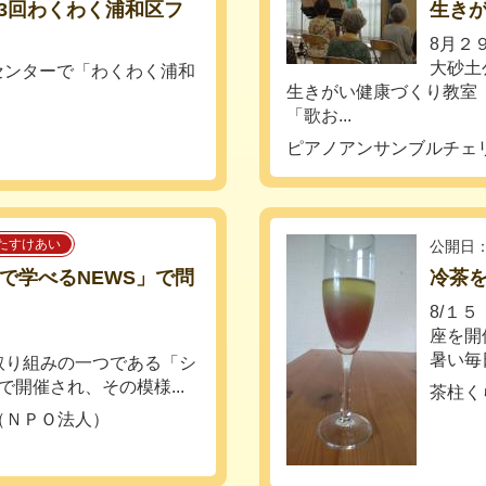
第13回わくわく浦和区フ
生きが
8月
大砂土
ィセンターで「わくわく浦和
生きがい健康づくり教室
「歌お...
ピアノアンサンブルチェ
たすけあい
公開日：
で学べるNEWS」で問
冷茶を
8/１
座を開
暑い毎
取り組みの一つである「シ
開催され、その模様...
茶柱く
（ＮＰＯ法人）