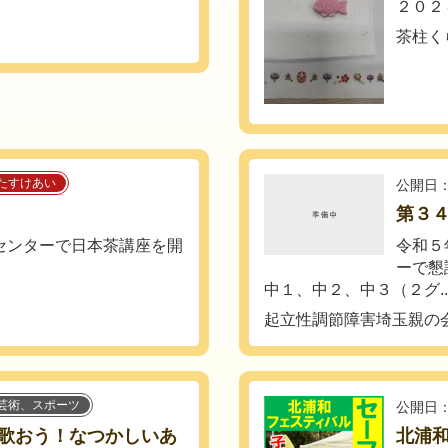
２０２
茶柱く
たすけあい
公開日：
第３
ィーセンターで日本茶講座を開
令和５
ーで懇
中１、中２、中３（２グ..
起立性調節障害埼玉親の
芸術、スポーツ
公開日：
歌おう！なつかしいあ
北浦