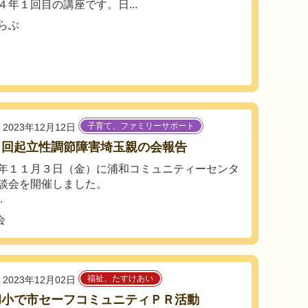
４年１回目の講座です。日...
らぶ
子育て、ファミリーサポート
2023年12月12日
４回起立性調節障害埼玉親の会報告
年１１月３日（金）に浦和コミュニティーセンタ
談会を開催しました。
.
会
福祉、たすけあい
2023年12月02日
和小で市セーフコミュニティＰＲ活動